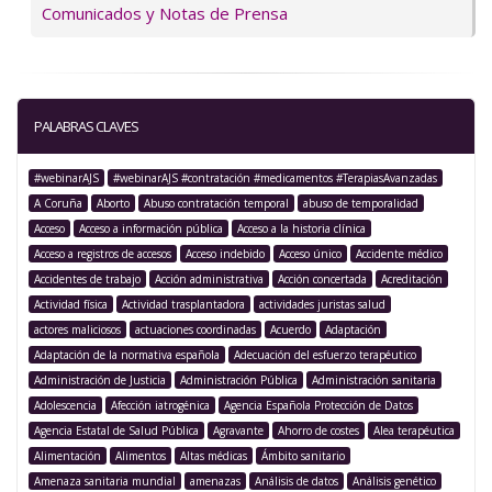
Comunicados y Notas de Prensa
PALABRAS CLAVES
#webinarAJS
#webinarAJS #contratación #medicamentos #TerapiasAvanzadas
A Coruña
Aborto
Abuso contratación temporal
abuso de temporalidad
Acceso
Acceso a información pública
Acceso a la historia clínica
Acceso a registros de accesos
Acceso indebido
Acceso único
Accidente médico
Accidentes de trabajo
Acción administrativa
Acción concertada
Acreditación
Actividad física
Actividad trasplantadora
actividades juristas salud
actores maliciosos
actuaciones coordinadas
Acuerdo
Adaptación
Adaptación de la normativa española
Adecuación del esfuerzo terapéutico
Administración de Justicia
Administración Pública
Administración sanitaria
Adolescencia
Afección iatrogénica
Agencia Española Protección de Datos
Agencia Estatal de Salud Pública
Agravante
Ahorro de costes
Alea terapéutica
Alimentación
Alimentos
Altas médicas
Ámbito sanitario
Amenaza sanitaria mundial
amenazas
Análisis de datos
Análisis genético