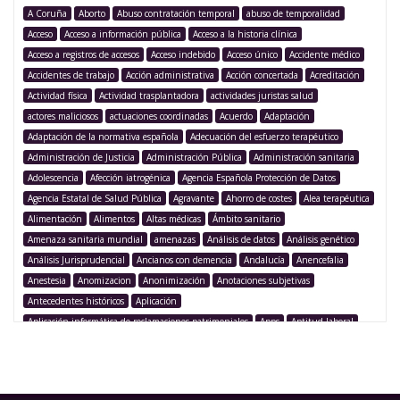
A Coruña
Aborto
Abuso contratación temporal
abuso de temporalidad
Acceso
Acceso a información pública
Acceso a la historia clínica
Acceso a registros de accesos
Acceso indebido
Acceso único
Accidente médico
Accidentes de trabajo
Acción administrativa
Acción concertada
Acreditación
Actividad física
Actividad trasplantadora
actividades juristas salud
actores maliciosos
actuaciones coordinadas
Acuerdo
Adaptación
Adaptación de la normativa española
Adecuación del esfuerzo terapéutico
Administración de Justicia
Administración Pública
Administración sanitaria
Adolescencia
Afección iatrogénica
Agencia Española Protección de Datos
Agencia Estatal de Salud Pública
Agravante
Ahorro de costes
Alea terapéutica
Alimentación
Alimentos
Altas médicas
Ámbito sanitario
Amenaza sanitaria mundial
amenazas
Análisis de datos
Análisis genético
Análisis Jurisprudencial
Ancianos con demencia
Andalucía
Anencefalia
Anestesia
Anomizacion
Anonimización
Anotaciones subjetivas
Antecedentes históricos
Aplicación
Aplicación informática de reclamaciones patrimoniales
Apps
Aptitud laboral
Argentina
Argumentación legislativa
Asegurado
Aseguramiento
Asistencia
Asistencia médica
Asistencia sanitaria
Asistencia sanitaria pública
Asistencia sanitaria transfronteriza
Asistencia transfronteriza