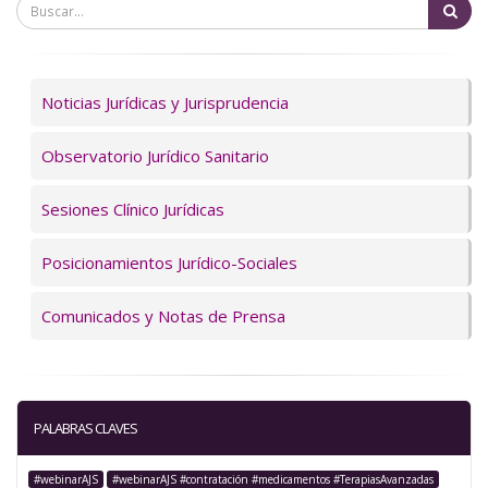
Bu
Servicios
Noticias Jurídicas y Jurisprudencia
Observatorio Jurídico Sanitario
Sesiones Clínico Jurídicas
Posicionamientos Jurídico-Sociales
Comunicados y Notas de Prensa
PALABRAS CLAVES
#webinarAJS
#webinarAJS #contratación #medicamentos #TerapiasAvanzadas