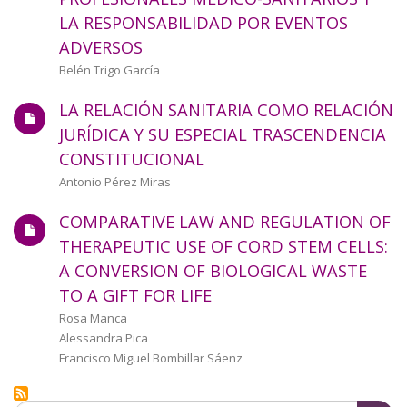
a
LA RESPONSABILIDAD POR EVENTOS
ADVERSOS
la
Autor/a
Belén Trigo García
navegación
LA RELACIÓN SANITARIA COMO RELACIÓN
JURÍDICA Y SU ESPECIAL TRASCENDENCIA
CONSTITUCIONAL
Autor/a
Antonio Pérez Miras
COMPARATIVE LAW AND REGULATION OF
THERAPEUTIC USE OF CORD STEM CELLS:
A CONVERSION OF BIOLOGICAL WASTE
TO A GIFT FOR LIFE
Autor/a
Rosa Manca
Alessandra Pica
Francisco Miguel Bombillar Sáenz