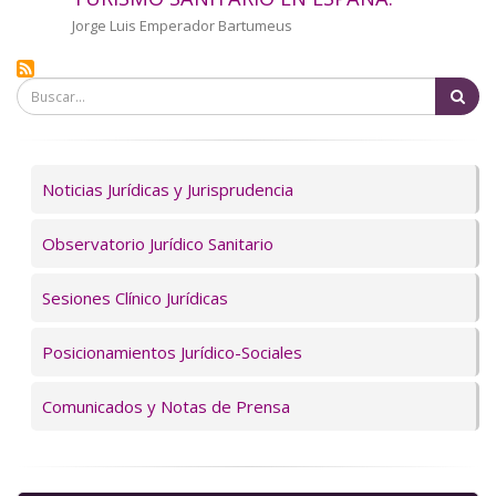
a
Autor/a
Jorge Luis Emperador Bartumeus
la
Bu
navegación
Servicios
Noticias Jurídicas y Jurisprudencia
Observatorio Jurídico Sanitario
Sesiones Clínico Jurídicas
Posicionamientos Jurídico-Sociales
Comunicados y Notas de Prensa