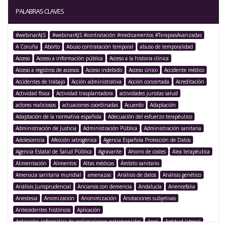
PALABRAS CLAVES
#webinarAJS
#webinarAJS #contratación #medicamentos #TerapiasAvanzadas
A Coruña
Aborto
Abuso contratación temporal
abuso de temporalidad
Acceso
Acceso a información pública
Acceso a la historia clínica
Acceso a registros de accesos
Acceso indebido
Acceso único
Accidente médico
Accidentes de trabajo
Acción administrativa
Acción concertada
Acreditación
Actividad física
Actividad trasplantadora
actividades juristas salud
actores maliciosos
actuaciones coordinadas
Acuerdo
Adaptación
Adaptación de la normativa española
Adecuación del esfuerzo terapéutico
Administración de Justicia
Administración Pública
Administración sanitaria
Adolescencia
Afección iatrogénica
Agencia Española Protección de Datos
Agencia Estatal de Salud Pública
Agravante
Ahorro de costes
Alea terapéutica
Alimentación
Alimentos
Altas médicas
Ámbito sanitario
Amenaza sanitaria mundial
amenazas
Análisis de datos
Análisis genético
Análisis Jurisprudencial
Ancianos con demencia
Andalucía
Anencefalia
Anestesia
Anomizacion
Anonimización
Anotaciones subjetivas
Antecedentes históricos
Aplicación
Aplicación informática de reclamaciones patrimoniales
Apps
Aptitud laboral