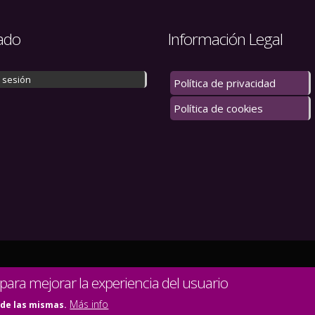
ado
Información Legal
r sesión
Política de privacidad
Política de cookies
 los derechos reservados.
 para mejorar la experiencia del usuario
Más info
 de las mismas.