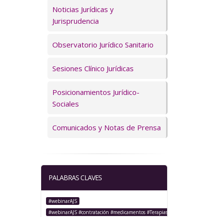
Servicios
Noticias Jurídicas y
Jurisprudencia
Observatorio Jurídico Sanitario
Sesiones Clínico Jurídicas
Posicionamientos Jurídico-
Sociales
Comunicados y Notas de Prensa
PALABRAS CLAVES
#webinarAJS
#webinarAJS #contratación #medicamentos #TerapiasAvanzadas