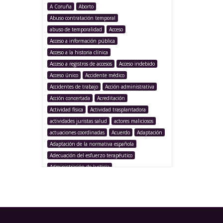
A Coruña
Aborto
Abuso contratación temporal
abuso de temporalidad
Acceso
Acceso a información pública
Acceso a la historia clínica
Acceso a registros de accesos
Acceso indebido
Acceso único
Accidente médico
Accidentes de trabajo
Acción administrativa
Acción concertada
Acreditación
Actividad física
Actividad trasplantadora
actividades juristas salud
actores maliciosos
actuaciones coordinadas
Acuerdo
Adaptación
Adaptación de la normativa española
Adecuación del esfuerzo terapéutico
Administración de Justicia
Administración Pública
Administración sanitaria
Adolescencia
Afección iatrogénica
Agencia Española Protección de Datos