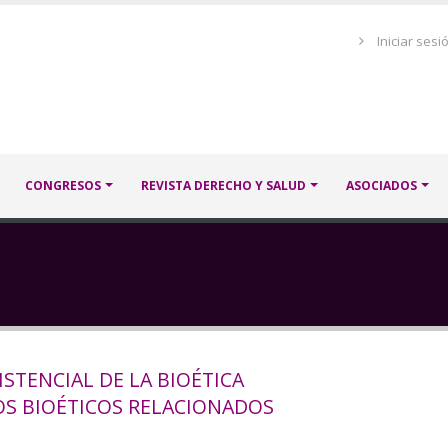
Menú
Iniciar sesi
de
cuenta
de
usuario
CONGRESOS
REVISTA DERECHO Y SALUD
ASOCIADOS
STENCIAL DE LA BIOÉTICA
OS BIOÉTICOS RELACIONADOS