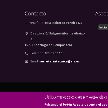
Contacto
Asoci
Secretaría Técnica:
Roberto Pereira S.L.
Inicia
Dirección:
C/ Salgueiriños de Abaixo,
9.
15703 Santiago de Compostela
Teléfono:
981 55 30 16
Email:
secretariatecnica@ajs.es
© Copyright 2020. Todos
Utilizamos cookies en este sitio
Pulsando el botón Aceptar, acepta el uso