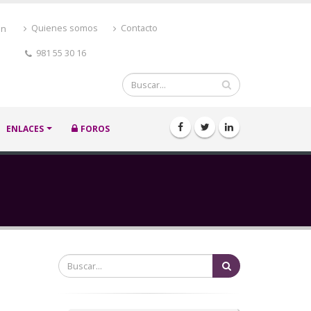
ón
Quienes somos
Contacto
981 55 30 16
Buscar
ENLACES
FOROS
Buscar