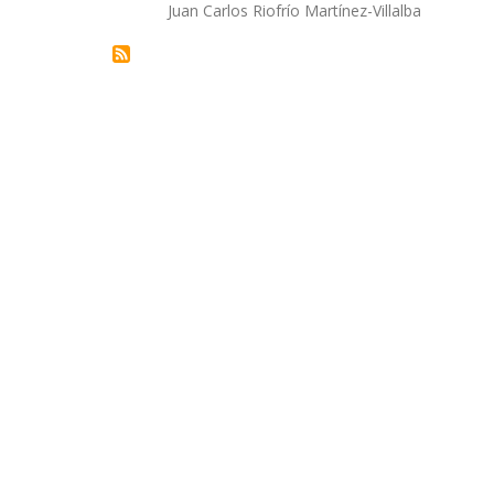
Autor/a
Juan Carlos Riofrío Martínez-Villalba
la
navegación