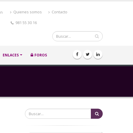
ón
Quienes somos
Contacto
981 55 30 16
Buscar
ENLACES
FOROS
Buscar