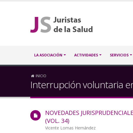
Pasar
al
contenido
principal
Navegación
LA ASOCIACIÓN
ACTIVIDADES
SERVICIOS
principal
Sobrescribir
INICIO
Interrupción voluntaria 
enlaces
de
NOVEDADES JURISPRUDENCIALE
ayuda
(VOL. 34)
a
Autor/a
Vicente Lomas Hernández