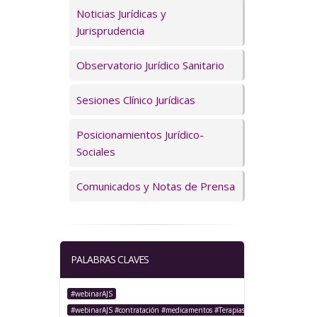
Servicios
Noticias Jurídicas y
Jurisprudencia
Observatorio Jurídico Sanitario
Sesiones Clínico Jurídicas
Posicionamientos Jurídico-
Sociales
Comunicados y Notas de Prensa
PALABRAS CLAVES
#webinarAJS
#webinarAJS #contratación #medicamentos #TerapiasAvanzadas