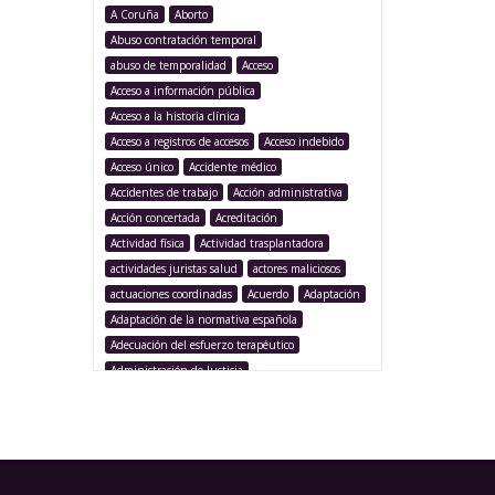
A Coruña
Aborto
Abuso contratación temporal
abuso de temporalidad
Acceso
Acceso a información pública
Acceso a la historia clínica
Acceso a registros de accesos
Acceso indebido
Acceso único
Accidente médico
Accidentes de trabajo
Acción administrativa
Acción concertada
Acreditación
Actividad física
Actividad trasplantadora
actividades juristas salud
actores maliciosos
actuaciones coordinadas
Acuerdo
Adaptación
Adaptación de la normativa española
Adecuación del esfuerzo terapéutico
Administración de Justicia
Administración Pública
Administración sanitaria
Adolescencia
Afección iatrogénica
Agencia Española Protección de Datos