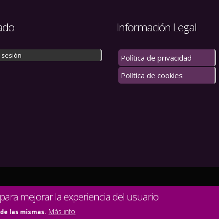
ado
Información Legal
r sesión
Política de privacidad
Política de cookies
 los derechos reservados.
 para mejorar la experiencia del usuario
Más info
 de las mismas.