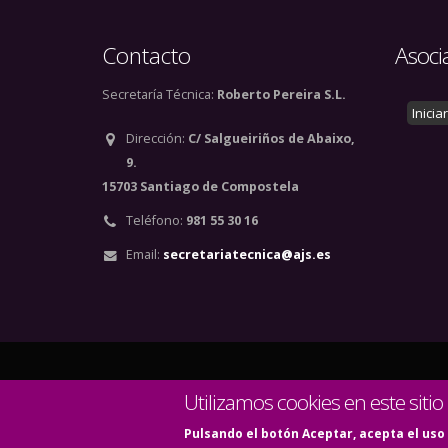
Contacto
Asoci
Secretaría Técnica:
Roberto Pereira S.L.
Inicia
Dirección:
C/ Salgueiriños de Abaixo,
9.
15703 Santiago de Compostela
Teléfono:
981 55 30 16
Email:
secretariatecnica@ajs.es
© Copyright 2020. Todos
Utilizamos cookies en este sitio
Pulsando el botón Aceptar, acepta el uso