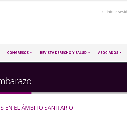
Menú
Iniciar sesi
de
cuenta
de
usuario
CONGRESOS
REVISTA DERECHO Y SALUD
ASOCIADOS
embarazo
S EN EL ÁMBITO SANITARIO