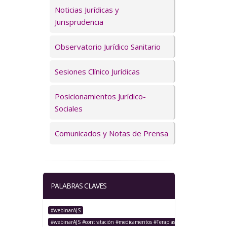
Servicios
Noticias Jurídicas y
Jurisprudencia
Observatorio Jurídico Sanitario
Sesiones Clínico Jurídicas
Posicionamientos Jurídico-
Sociales
Comunicados y Notas de Prensa
PALABRAS CLAVES
#webinarAJS
#webinarAJS #contratación #medicamentos #TerapiasAvanzadas