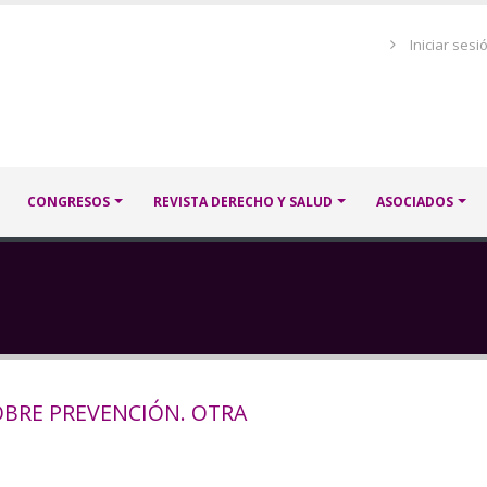
Menú
Iniciar sesi
de
cuenta
de
usuario
CONGRESOS
REVISTA DERECHO Y SALUD
ASOCIADOS
OBRE PREVENCIÓN. OTRA