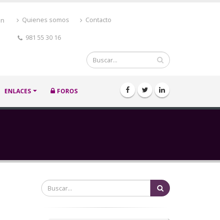
ón
Quienes somos
Contacto
981 55 30 16
Buscar
ENLACES
FOROS
Buscar