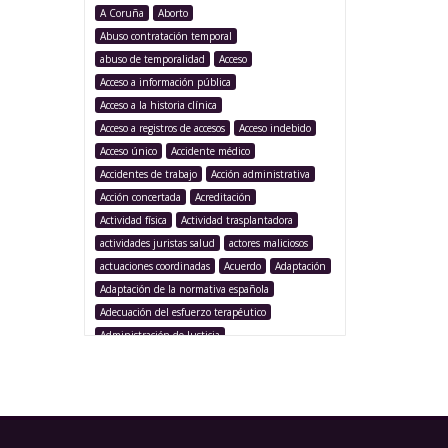
A Coruña
Aborto
Abuso contratación temporal
abuso de temporalidad
Acceso
Acceso a información pública
Acceso a la historia clínica
Acceso a registros de accesos
Acceso indebido
Acceso único
Accidente médico
Accidentes de trabajo
Acción administrativa
Acción concertada
Acreditación
Actividad física
Actividad trasplantadora
actividades juristas salud
actores maliciosos
actuaciones coordinadas
Acuerdo
Adaptación
Adaptación de la normativa española
Adecuación del esfuerzo terapéutico
Administración de Justicia
Administración Pública
Administración sanitaria
Adolescencia
Afección iatrogénica
Agencia Española Protección de Datos