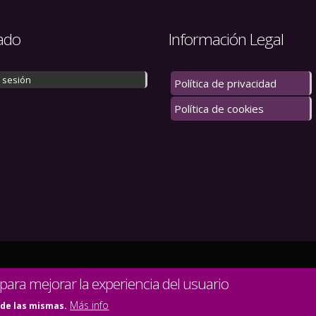
ado
Información Legal
r sesión
Política de privacidad
Política de cookies
 los derechos reservados.
 para mejorar la experiencia del usuario
Más info
 de las mismas.