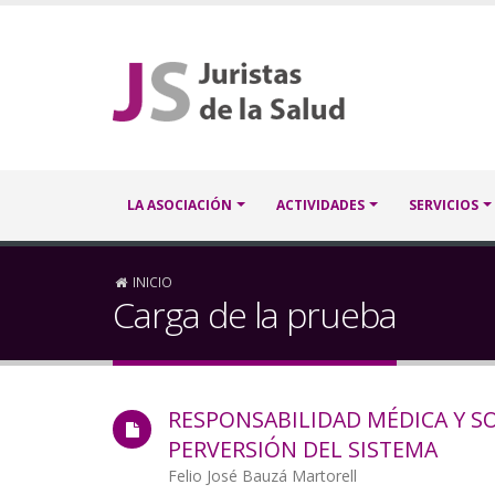
Pasar
al
contenido
principal
Navegación
LA ASOCIACIÓN
ACTIVIDADES
SERVICIOS
principal
Sobrescribir
INICIO
Carga de la prueba
enlaces
de
RESPONSABILIDAD MÉDICA Y S
ayuda
PERVERSIÓN DEL SISTEMA
a
Autor/a
Felio José Bauzá Martorell