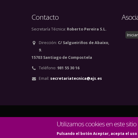
Contacto
Asoci
Secretaría Técnica:
Roberto Pereira S.L.
Inicia
Dirección:
C/ Salgueiriños de Abaixo,
9.
15703 Santiago de Compostela
Teléfono:
981 55 30 16
Email:
secretariatecnica@ajs.es
© Copyright 2020. Todos
Utilizamos cookies en este sitio
Pulsando el botón Aceptar, acepta el uso