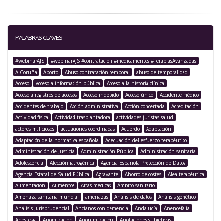
PALABRAS CLAVES
#webinarAJS
#webinarAJS #contratación #medicamentos #TerapiasAvanzadas
A Coruña
Aborto
Abuso contratación temporal
abuso de temporalidad
Acceso
Acceso a información pública
Acceso a la historia clínica
Acceso a registros de accesos
Acceso indebido
Acceso único
Accidente médico
Accidentes de trabajo
Acción administrativa
Acción concertada
Acreditación
Actividad física
Actividad trasplantadora
actividades juristas salud
actores maliciosos
actuaciones coordinadas
Acuerdo
Adaptación
Adaptación de la normativa española
Adecuación del esfuerzo terapéutico
Administración de Justicia
Administración Pública
Administración sanitaria
Adolescencia
Afección iatrogénica
Agencia Española Protección de Datos
Agencia Estatal de Salud Pública
Agravante
Ahorro de costes
Alea terapéutica
Alimentación
Alimentos
Altas médicas
Ámbito sanitario
Amenaza sanitaria mundial
amenazas
Análisis de datos
Análisis genético
Análisis Jurisprudencial
Ancianos con demencia
Andalucía
Anencefalia
Anestesia
Anomizacion
Anonimización
Anotaciones subjetivas