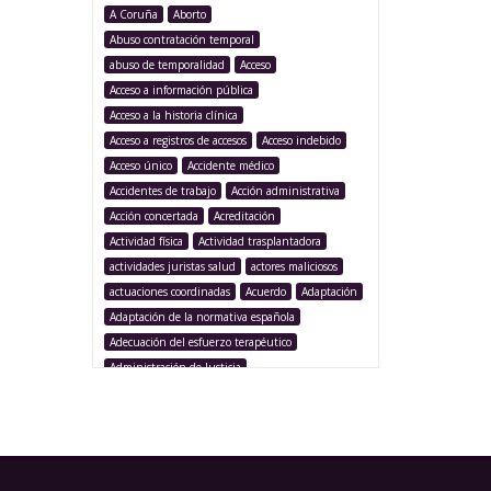
A Coruña
Aborto
Abuso contratación temporal
abuso de temporalidad
Acceso
Acceso a información pública
Acceso a la historia clínica
Acceso a registros de accesos
Acceso indebido
Acceso único
Accidente médico
Accidentes de trabajo
Acción administrativa
Acción concertada
Acreditación
Actividad física
Actividad trasplantadora
actividades juristas salud
actores maliciosos
actuaciones coordinadas
Acuerdo
Adaptación
Adaptación de la normativa española
Adecuación del esfuerzo terapéutico
Administración de Justicia
Administración Pública
Administración sanitaria
Adolescencia
Afección iatrogénica
Agencia Española Protección de Datos