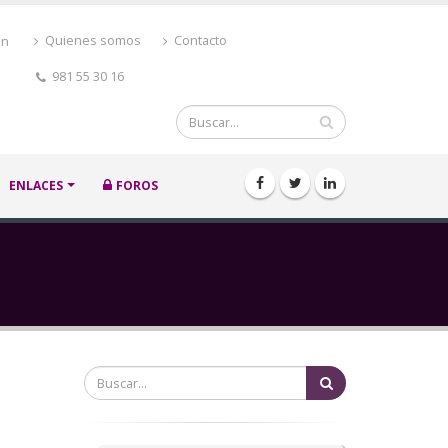
ón
Quienes somos
Contacto
981 55 30 16
Buscar
ENLACES
FOROS
Buscar