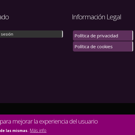
ado
Información Legal
r sesión
Política de privacidad
Política de cookies
 los derechos reservados.
 para mejorar la experiencia del usuario
Más info
 de las mismas.