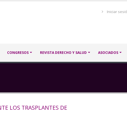
Menú
Iniciar sesi
de
cuenta
de
usuario
CONGRESOS
REVISTA DERECHO Y SALUD
ASOCIADOS
NTE LOS TRASPLANTES DE