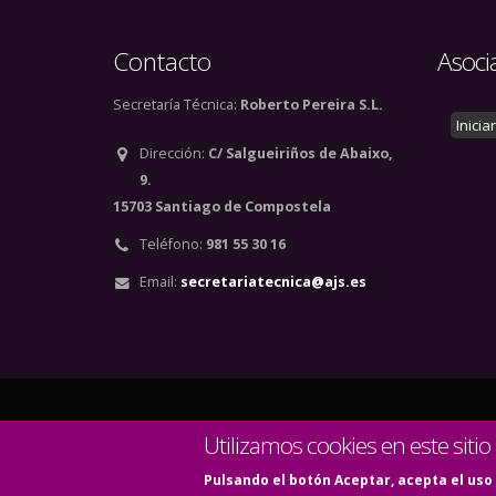
Contacto
Asoci
Secretaría Técnica:
Roberto Pereira S.L.
Inicia
Dirección:
C/ Salgueiriños de Abaixo,
9.
15703 Santiago de Compostela
Teléfono:
981 55 30 16
Email:
secretariatecnica@ajs.es
© Copyright 2020. Todos
Utilizamos cookies en este sitio
Pulsando el botón Aceptar, acepta el uso