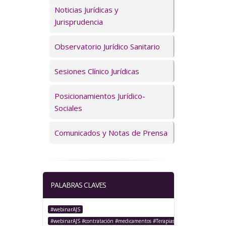
Servicios
Noticias Jurídicas y
Jurisprudencia
Observatorio Jurídico Sanitario
Sesiones Clínico Jurídicas
Posicionamientos Jurídico-
Sociales
Comunicados y Notas de Prensa
PALABRAS CLAVES
#webinarAJS
#webinarAJS #contratación #medicamentos #TerapiasAvanzadas