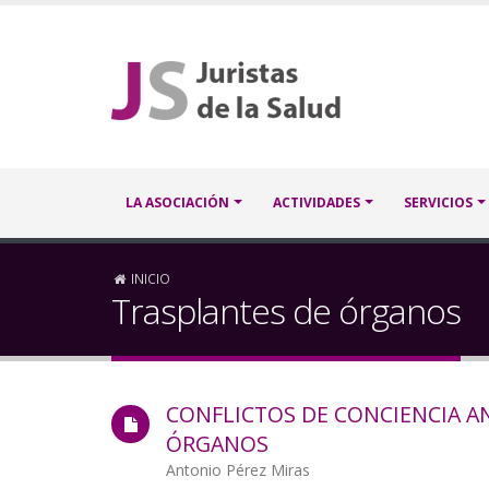
Pasar
al
contenido
principal
Navegación
LA ASOCIACIÓN
ACTIVIDADES
SERVICIOS
principal
Sobrescribir
INICIO
Trasplantes de órganos
enlaces
de
CONFLICTOS DE CONCIENCIA A
ayuda
ÓRGANOS
a
Autor/a
Antonio Pérez Miras