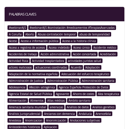
PALABRAS CLAVES
#webinarAJS
#webinarAJS #contratación #medicamentos #TerapiasAvanzadas
A Coruña
Aborto
Abuso contratación temporal
abuso de temporalidad
Acceso
Acceso a información pública
Acceso a la historia clínica
Acceso a registros de accesos
Acceso indebido
Acceso único
Accidente médico
Accidentes de trabajo
Acción administrativa
Acción concertada
Acreditación
Actividad física
Actividad trasplantadora
actividades juristas salud
actores maliciosos
actuaciones coordinadas
Acuerdo
Adaptación
Adaptación de la normativa española
Adecuación del esfuerzo terapéutico
Administración de Justicia
Administración Pública
Administración sanitaria
Adolescencia
Afección iatrogénica
Agencia Española Protección de Datos
Agencia Estatal de Salud Pública
Agravante
Ahorro de costes
Alea terapéutica
Alimentación
Alimentos
Altas médicas
Ámbito sanitario
Amenaza sanitaria mundial
amenazas
Análisis de datos
Análisis genético
Análisis Jurisprudencial
Ancianos con demencia
Andalucía
Anencefalia
Anestesia
Anomizacion
Anonimización
Anotaciones subjetivas
Antecedentes históricos
Aplicación