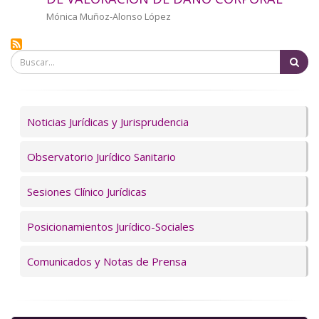
a
Autor/a
Mónica Muñoz-Alonso López
la
Bu
navegación
Servicios
Noticias Jurídicas y Jurisprudencia
Observatorio Jurídico Sanitario
Sesiones Clínico Jurídicas
Posicionamientos Jurídico-Sociales
Comunicados y Notas de Prensa