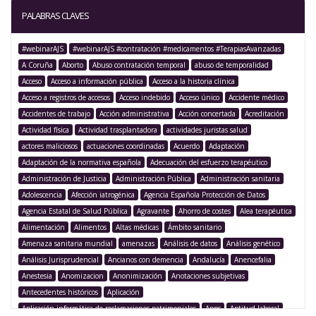
PALABRAS CLAVES
#webinarAJS
#webinarAJS #contratación #medicamentos #TerapiasAvanzadas
A Coruña
Aborto
Abuso contratación temporal
abuso de temporalidad
Acceso
Acceso a información pública
Acceso a la historia clínica
Acceso a registros de accesos
Acceso indebido
Acceso único
Accidente médico
Accidentes de trabajo
Acción administrativa
Acción concertada
Acreditación
Actividad física
Actividad trasplantadora
actividades juristas salud
actores maliciosos
actuaciones coordinadas
Acuerdo
Adaptación
Adaptación de la normativa española
Adecuación del esfuerzo terapéutico
Administración de Justicia
Administración Pública
Administración sanitaria
Adolescencia
Afección iatrogénica
Agencia Española Protección de Datos
Agencia Estatal de Salud Pública
Agravante
Ahorro de costes
Alea terapéutica
Alimentación
Alimentos
Altas médicas
Ámbito sanitario
Amenaza sanitaria mundial
amenazas
Análisis de datos
Análisis genético
Análisis Jurisprudencial
Ancianos con demencia
Andalucía
Anencefalia
Anestesia
Anomizacion
Anonimización
Anotaciones subjetivas
Antecedentes históricos
Aplicación
Aplicación informática de reclamaciones patrimoniales
Apps
Aptitud laboral