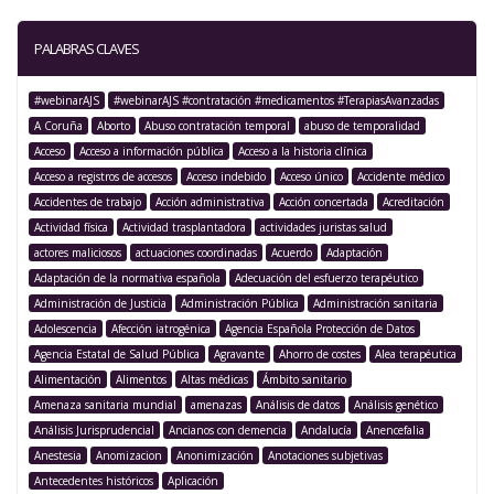
PALABRAS CLAVES
#webinarAJS
#webinarAJS #contratación #medicamentos #TerapiasAvanzadas
A Coruña
Aborto
Abuso contratación temporal
abuso de temporalidad
Acceso
Acceso a información pública
Acceso a la historia clínica
Acceso a registros de accesos
Acceso indebido
Acceso único
Accidente médico
Accidentes de trabajo
Acción administrativa
Acción concertada
Acreditación
Actividad física
Actividad trasplantadora
actividades juristas salud
actores maliciosos
actuaciones coordinadas
Acuerdo
Adaptación
Adaptación de la normativa española
Adecuación del esfuerzo terapéutico
Administración de Justicia
Administración Pública
Administración sanitaria
Adolescencia
Afección iatrogénica
Agencia Española Protección de Datos
Agencia Estatal de Salud Pública
Agravante
Ahorro de costes
Alea terapéutica
Alimentación
Alimentos
Altas médicas
Ámbito sanitario
Amenaza sanitaria mundial
amenazas
Análisis de datos
Análisis genético
Análisis Jurisprudencial
Ancianos con demencia
Andalucía
Anencefalia
Anestesia
Anomizacion
Anonimización
Anotaciones subjetivas
Antecedentes históricos
Aplicación