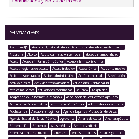
Comunicados y Notas de Prensa
PALABRAS CLAVES
#webinarAJS
#webinarAJS #contratación #medicamentos #TerapiasAvanzadas
A Coruña
Aborto
Abuso contratación temporal
abuso de temporalidad
Acceso
Acceso a información pública
Acceso a la historia clínica
Acceso a registros de accesos
Acceso indebido
Acceso único
Accidente médico
Accidentes de trabajo
Acción administrativa
Acción concertada
Acreditación
Actividad física
Actividad trasplantadora
actividades juristas salud
actores maliciosos
actuaciones coordinadas
Acuerdo
Adaptación
Adaptación de la normativa española
Adecuación del esfuerzo terapéutico
Administración de Justicia
Administración Pública
Administración sanitaria
Adolescencia
Afección iatrogénica
Agencia Española Protección de Datos
Agencia Estatal de Salud Pública
Agravante
Ahorro de costes
Alea terapéutica
Alimentación
Alimentos
Altas médicas
Ámbito sanitario
Amenaza sanitaria mundial
amenazas
Análisis de datos
Análisis genético