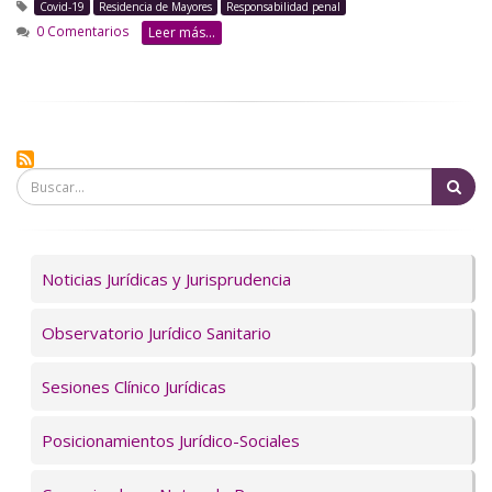
Covid-19
Residencia de Mayores
Responsabilidad penal
0 Comentarios
Leer más...
Bu
Servicios
Noticias Jurídicas y Jurisprudencia
Observatorio Jurídico Sanitario
Sesiones Clínico Jurídicas
Posicionamientos Jurídico-Sociales