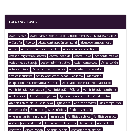
PALABRAS CLAVES
#webinarAJS
#webinarAJS #contratación #medicamentos #TerapiasAvanzadas
A Coruña
Aborto
Abuso contratación temporal
abuso de temporalidad
Acceso
Acceso a información pública
Acceso a la historia clínica
Acceso a registros de accesos
Acceso indebido
Acceso único
Accidente médico
Accidentes de trabajo
Acción administrativa
Acción concertada
Acreditación
Actividad física
Actividad trasplantadora
actividades juristas salud
actores maliciosos
actuaciones coordinadas
Acuerdo
Adaptación
Adaptación de la normativa española
Adecuación del esfuerzo terapéutico
Administración de Justicia
Administración Pública
Administración sanitaria
Adolescencia
Afección iatrogénica
Agencia Española Protección de Datos
Agencia Estatal de Salud Pública
Agravante
Ahorro de costes
Alea terapéutica
Alimentación
Alimentos
Altas médicas
Ámbito sanitario
Amenaza sanitaria mundial
amenazas
Análisis de datos
Análisis genético
Análisis Jurisprudencial
Ancianos con demencia
Andalucía
Anencefalia
Anestesia
Anomizacion
Anonimización
Anotaciones subjetivas