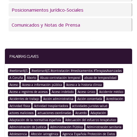
Posicionamientos Jurídico-Sociales
Comunicados y Notas de Prensa
PALABRAS CLAVES
#webinarAJS
#webinarAJS #contratación #medicamentos #TerapiasAvanzadas
A Coruña
Aborto
Abuso contratación temporal
abuso de temporalidad
Acceso
Acceso a información pública
Acceso a la historia clínica
Acceso a registros de accesos
Acceso indebido
Acceso único
Accidente médico
Accidentes de trabajo
Acción administrativa
Acción concertada
Acreditación
Actividad física
Actividad trasplantadora
actividades juristas salud
actores maliciosos
actuaciones coordinadas
Acuerdo
Adaptación
Adaptación de la normativa española
Adecuación del esfuerzo terapéutico
Administración de Justicia
Administración Pública
Administración sanitaria
Adolescencia
Afección iatrogénica
Agencia Española Protección de Datos