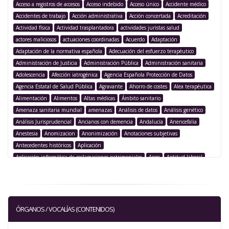
Acceso a registros de accesos
Acceso indebido
Acceso único
Accidente médico
Accidentes de trabajo
Acción administrativa
Acción concertada
Acreditación
Actividad física
Actividad trasplantadora
actividades juristas salud
actores maliciosos
actuaciones coordinadas
Acuerdo
Adaptación
Adaptación de la normativa española
Adecuación del esfuerzo terapéutico
Administración de Justicia
Administración Pública
Administración sanitaria
Adolescencia
Afección iatrogénica
Agencia Española Protección de Datos
Agencia Estatal de Salud Pública
Agravante
Ahorro de costes
Alea terapéutica
Alimentación
Alimentos
Altas médicas
Ámbito sanitario
Amenaza sanitaria mundial
amenazas
Análisis de datos
Análisis genético
Análisis Jurisprudencial
Ancianos con demencia
Andalucía
Anencefalia
Anestesia
Anomizacion
Anonimización
Anotaciones subjetivas
Antecedentes históricos
Aplicación
Aplicación informática de reclamaciones patrimoniales
Apps
Aptitud laboral
Argentina
Argumentación legislativa
Asegurado
Aseguramiento
Asistencia
Asistencia médica
Asistencia sanitaria
Asistencia sanitaria pública
Asistencia sanitaria transfronteriza
Asistencia transfronteriza
Asociación Juristas de la Salud
Asociación para la innovación
ÓRGANOS / VOCALÍAS (CONTENIDOS)
Asociación Transatlántica de Comercio e Inversión
Asunto C-103
Asunto C-429
Asunto mediable
ataques de ransomware
Atención espiritual