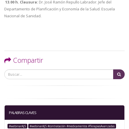
13.00 h. Clausura:
Dr. José Ramón Repullo Labrador. Jefe del
Departamento de Planificación y Economía de la Salud. Escuela
Nacional de Sanidad.
Compartir
Bu
PALABRAS CLAVES
#webinarAJS
#webinarAJS #contratación #medicamentos #TerapiasAvanzadas