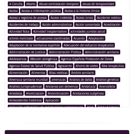
A Coruña
Aborto
Abuso contratación temporal
abuso de temporalidad
Acceso
Acceso a información pública
Acceso a la historia clínica
Acceso a registros de accesos
Acceso indebido
Acceso único
Accidente médico
Accidentes de trabajo
Acción administrativa
Acción concertada
Acreditación
Actividad física
Actividad trasplantadora
actividades juristas salud
actores maliciosos
actuaciones coordinadas
Acuerdo
Adaptación
Adaptación de la normativa española
Adecuación del esfuerzo terapéutico
Administración de Justicia
Administración Pública
Administración sanitaria
Adolescencia
Afección iatrogénica
Agencia Española Protección de Datos
Agencia Estatal de Salud Pública
Agravante
Ahorro de costes
Alea terapéutica
Alimentación
Alimentos
Altas médicas
Ámbito sanitario
Amenaza sanitaria mundial
amenazas
Análisis de datos
Análisis genético
Análisis Jurisprudencial
Ancianos con demencia
Andalucía
Anencefalia
Anestesia
Anomizacion
Anonimización
Anotaciones subjetivas
Antecedentes históricos
Aplicación
Aplicación informática de reclamaciones patrimoniales
Apps
Aptitud laboral
Argentina
Argumentación legislativa
Asegurado
Aseguramiento
Asistencia
Asistencia médica
Asistencia sanitaria
Asistencia sanitaria pública
Asistencia sanitaria transfronteriza
Asistencia transfronteriza