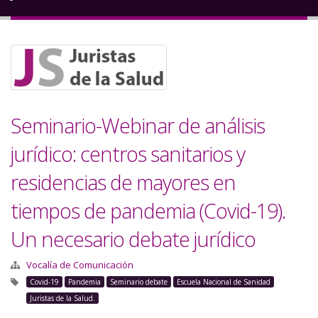
a
la
navegación
Seminario-Webinar de análisis
jurídico: centros sanitarios y
residencias de mayores en
tiempos de pandemia (Covid-19).
Un necesario debate jurídico
Vocalía de Comunicación
Covid-19
Pandemia
Seminario debate
Escuela Nacional de Sanidad
Juristas de la Salud.