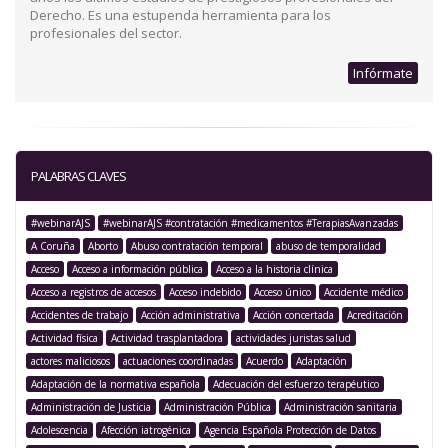
Derecho. Es una estupenda herramienta para los
profesionales del sector.
Infórmate
PALABRAS CLAVES
#webinarAJS
#webinarAJS #contratación #medicamentos #TerapiasAvanzadas
A Coruña
Aborto
Abuso contratación temporal
abuso de temporalidad
Acceso
Acceso a información pública
Acceso a la historia clínica
Acceso a registros de accesos
Acceso indebido
Acceso único
Accidente médico
Accidentes de trabajo
Acción administrativa
Acción concertada
Acreditación
Actividad física
Actividad trasplantadora
actividades juristas salud
actores maliciosos
actuaciones coordinadas
Acuerdo
Adaptación
Adaptación de la normativa española
Adecuación del esfuerzo terapéutico
Administración de Justicia
Administración Pública
Administración sanitaria
Adolescencia
Afección iatrogénica
Agencia Española Protección de Datos