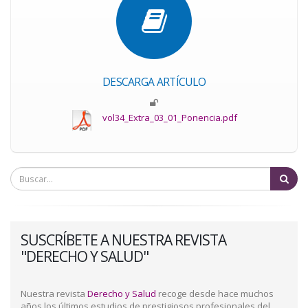
DESCARGA ARTÍCULO
vol34_Extra_03_01_Ponencia.pdf
Bu
SUSCRÍBETE A NUESTRA REVISTA
"DERECHO Y SALUD"
Nuestra revista
Derecho y Salud
recoge desde hace muchos
años los últimos estudios de prestigiosos profesionales del