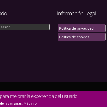
ado
Información Legal
r sesión
Política de privacidad
Política de cookies
 los derechos reservados.
 para mejorar la experiencia del usuario
Más info
 de las mismas.