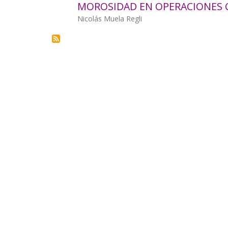
MOROSIDAD EN OPERACIONES 
la
Autor/a
Nicolás Muela Regli
navegación