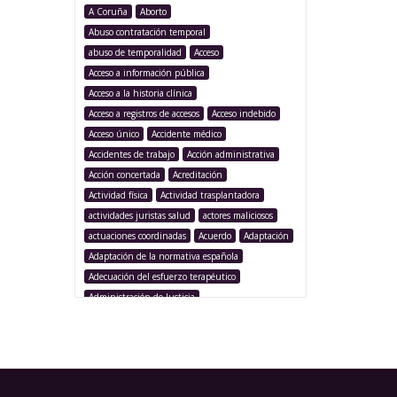
A Coruña
Aborto
Abuso contratación temporal
abuso de temporalidad
Acceso
Acceso a información pública
Acceso a la historia clínica
Acceso a registros de accesos
Acceso indebido
Acceso único
Accidente médico
Accidentes de trabajo
Acción administrativa
Acción concertada
Acreditación
Actividad física
Actividad trasplantadora
actividades juristas salud
actores maliciosos
actuaciones coordinadas
Acuerdo
Adaptación
Adaptación de la normativa española
Adecuación del esfuerzo terapéutico
Administración de Justicia
Administración Pública
Administración sanitaria
Adolescencia
Afección iatrogénica
Agencia Española Protección de Datos