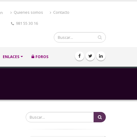
ón
Quienes somos
Contacto
981 55 30 16
Buscar
ENLACES
FOROS
Buscar