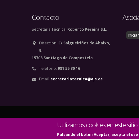
Contacto
Asoci
Secretaría Técnica:
Roberto Pereira S.L.
Inicia
Dirección:
C/ Salgueiriños de Abaixo,
9.
15703 Santiago de Compostela
Teléfono:
981 55 30 16
Email:
secretariatecnica@ajs.es
© Copyright 2020. Todos
Utilizamos cookies en este sitio
Pulsando el botón Aceptar, acepta el uso