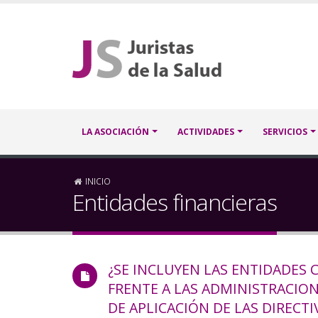
Pasar
al
contenido
principal
Navegación
LA ASOCIACIÓN
ACTIVIDADES
SERVICIOS
principal
Sobrescribir
INICIO
Entidades financieras
enlaces
de
¿SE INCLUYEN LAS ENTIDADES 
ayuda
FRENTE A LAS ADMINISTRACION
a
DE APLICACIÓN DE LAS DIRECTI