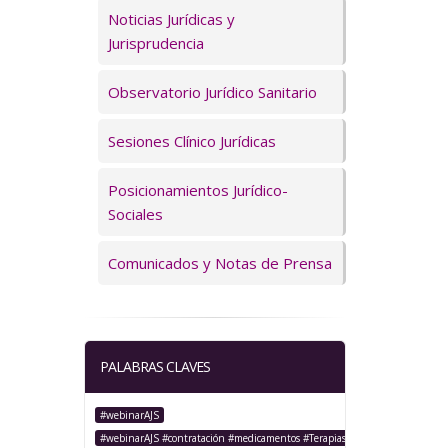
Servicios
Noticias Jurídicas y
Jurisprudencia
Observatorio Jurídico Sanitario
Sesiones Clínico Jurídicas
Posicionamientos Jurídico-
Sociales
Comunicados y Notas de Prensa
PALABRAS CLAVES
#webinarAJS
#webinarAJS #contratación #medicamentos #TerapiasAvanzadas