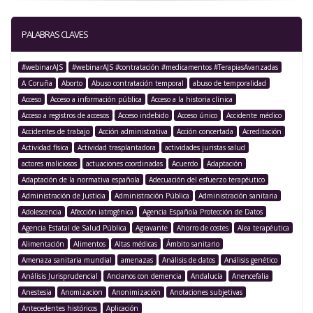
PALABRAS CLAVES
#webinarAJS
#webinarAJS #contratación #medicamentos #TerapiasAvanzadas
A Coruña
Aborto
Abuso contratación temporal
abuso de temporalidad
Acceso
Acceso a información pública
Acceso a la historia clínica
Acceso a registros de accesos
Acceso indebido
Acceso único
Accidente médico
Accidentes de trabajo
Acción administrativa
Acción concertada
Acreditación
Actividad física
Actividad trasplantadora
actividades juristas salud
actores maliciosos
actuaciones coordinadas
Acuerdo
Adaptación
Adaptación de la normativa española
Adecuación del esfuerzo terapéutico
Administración de Justicia
Administración Pública
Administración sanitaria
Adolescencia
Afección iatrogénica
Agencia Española Protección de Datos
Agencia Estatal de Salud Pública
Agravante
Ahorro de costes
Alea terapéutica
Alimentación
Alimentos
Altas médicas
Ámbito sanitario
Amenaza sanitaria mundial
amenazas
Análisis de datos
Análisis genético
Análisis Jurisprudencial
Ancianos con demencia
Andalucía
Anencefalia
Anestesia
Anomizacion
Anonimización
Anotaciones subjetivas
Antecedentes históricos
Aplicación