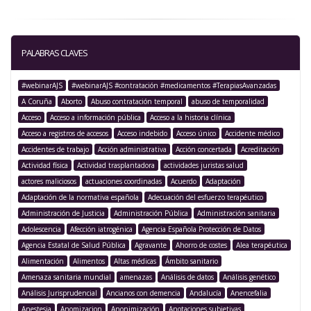
PALABRAS CLAVES
#webinarAJS
#webinarAJS #contratación #medicamentos #TerapiasAvanzadas
A Coruña
Aborto
Abuso contratación temporal
abuso de temporalidad
Acceso
Acceso a información pública
Acceso a la historia clínica
Acceso a registros de accesos
Acceso indebido
Acceso único
Accidente médico
Accidentes de trabajo
Acción administrativa
Acción concertada
Acreditación
Actividad física
Actividad trasplantadora
actividades juristas salud
actores maliciosos
actuaciones coordinadas
Acuerdo
Adaptación
Adaptación de la normativa española
Adecuación del esfuerzo terapéutico
Administración de Justicia
Administración Pública
Administración sanitaria
Adolescencia
Afección iatrogénica
Agencia Española Protección de Datos
Agencia Estatal de Salud Pública
Agravante
Ahorro de costes
Alea terapéutica
Alimentación
Alimentos
Altas médicas
Ámbito sanitario
Amenaza sanitaria mundial
amenazas
Análisis de datos
Análisis genético
Análisis Jurisprudencial
Ancianos con demencia
Andalucía
Anencefalia
Anestesia
Anomizacion
Anonimización
Anotaciones subjetivas