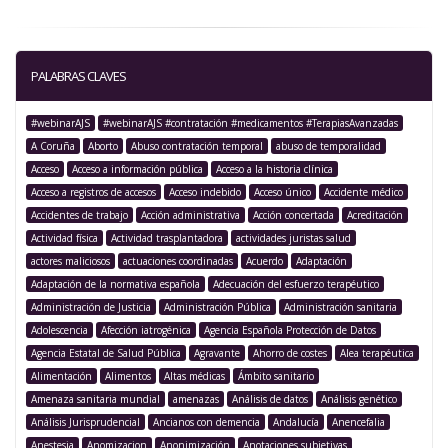
PALABRAS CLAVES
#webinarAJS
#webinarAJS #contratación #medicamentos #TerapiasAvanzadas
A Coruña
Aborto
Abuso contratación temporal
abuso de temporalidad
Acceso
Acceso a información pública
Acceso a la historia clínica
Acceso a registros de accesos
Acceso indebido
Acceso único
Accidente médico
Accidentes de trabajo
Acción administrativa
Acción concertada
Acreditación
Actividad física
Actividad trasplantadora
actividades juristas salud
actores maliciosos
actuaciones coordinadas
Acuerdo
Adaptación
Adaptación de la normativa española
Adecuación del esfuerzo terapéutico
Administración de Justicia
Administración Pública
Administración sanitaria
Adolescencia
Afección iatrogénica
Agencia Española Protección de Datos
Agencia Estatal de Salud Pública
Agravante
Ahorro de costes
Alea terapéutica
Alimentación
Alimentos
Altas médicas
Ámbito sanitario
Amenaza sanitaria mundial
amenazas
Análisis de datos
Análisis genético
Análisis Jurisprudencial
Ancianos con demencia
Andalucía
Anencefalia
Anestesia
Anomizacion
Anonimización
Anotaciones subjetivas