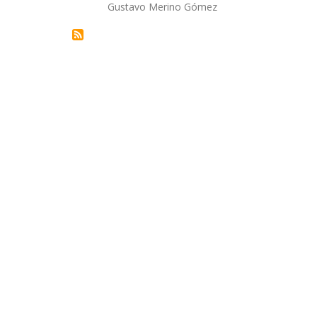
Autor/a
Gustavo Merino Gómez
la
navegación