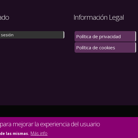
ado
Información Legal
r sesión
Política de privacidad
Política de cookies
 los derechos reservados.
 para mejorar la experiencia del usuario
Más info
 de las mismas.