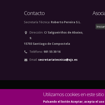
Contacto
Asoci
Secretaría Técnica:
Roberto Pereira S.L.
Inicia
Dirección:
C/ Salgueiriños de Abaixo,
9.
15703 Santiago de Compostela
Teléfono:
981 55 30 16
Email:
secretariatecnica@ajs.es
© Copyright 2020. Todos
Utilizamos cookies en este sitio
Pulsando el botón Aceptar, acepta el uso