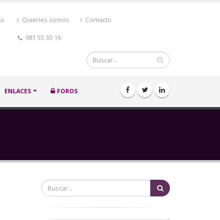
ón
Quienes somos
Contacto
981 55 30 16
Buscar
ENLACES
FOROS
Buscar