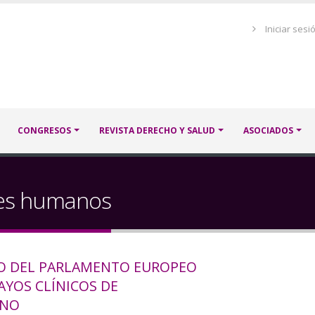
Menú
Iniciar sesi
de
cuenta
de
usuario
CONGRESOS
REVISTA DERECHO Y SALUD
ASOCIADOS
res humanos
O DEL PARLAMENTO EUROPEO
AYOS CLÍNICOS DE
ANO