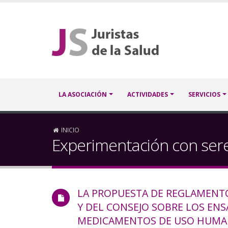
Pasar
al
contenido
principal
Navegación
LA ASOCIACIÓN
ACTIVIDADES
SERVICIOS
principal
Sobrescribir
INICIO
Experimentación con se
enlaces
de
LA PROPUESTA DE REGLAMENT
ayuda
Y DEL CONSEJO SOBRE LOS ENS
a
MEDICAMENTOS DE USO HUM