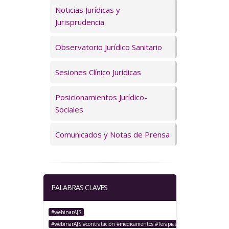
Servicios
Noticias Jurídicas y
Jurisprudencia
Observatorio Jurídico Sanitario
Sesiones Clínico Jurídicas
Posicionamientos Jurídico-
Sociales
Comunicados y Notas de Prensa
PALABRAS CLAVES
#webinarAJS
#webinarAJS #contratación #medicamentos #TerapiasAvanzadas