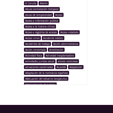
A Coruña
Aborto
Abuso contratación temporal
abuso de temporalidad
Acceso
Acceso a información pública
Acceso a la historia clínica
Acceso a registros de accesos
Acceso indebido
Acceso único
Accidente médico
Accidentes de trabajo
Acción administrativa
Acción concertada
Acreditación
Actividad física
Actividad trasplantadora
actividades juristas salud
actores maliciosos
actuaciones coordinadas
Acuerdo
Adaptación
Adaptación de la normativa española
Adecuación del esfuerzo terapéutico
Administración de Justicia
Administración Pública
Administración sanitaria
Adolescencia
Afección iatrogénica
Agencia Española Protección de Datos