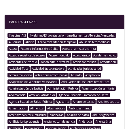
PALABRAS CLAVES
#webinarAJS
#webinarAJS #contratación #medicamentos #TerapiasAvanzadas
A Coruña
Aborto
Abuso contratación temporal
abuso de temporalidad
Acceso
Acceso a información pública
Acceso a la historia clínica
Acceso a registros de accesos
Acceso indebido
Acceso único
Accidente médico
Accidentes de trabajo
Acción administrativa
Acción concertada
Acreditación
Actividad física
Actividad trasplantadora
actividades juristas salud
actores maliciosos
actuaciones coordinadas
Acuerdo
Adaptación
Adaptación de la normativa española
Adecuación del esfuerzo terapéutico
Administración de Justicia
Administración Pública
Administración sanitaria
Adolescencia
Afección iatrogénica
Agencia Española Protección de Datos
Agencia Estatal de Salud Pública
Agravante
Ahorro de costes
Alea terapéutica
Alimentación
Alimentos
Altas médicas
Ámbito sanitario
Amenaza sanitaria mundial
amenazas
Análisis de datos
Análisis genético
Análisis Jurisprudencial
Ancianos con demencia
Andalucía
Anencefalia
Anestesia
Anomizacion
Anonimización
Anotaciones subjetivas