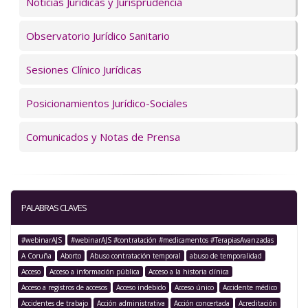
Servicios
Noticias Jurídicas y Jurisprudencia
Observatorio Jurídico Sanitario
Sesiones Clínico Jurídicas
Posicionamientos Jurídico-Sociales
Comunicados y Notas de Prensa
PALABRAS CLAVES
#webinarAJS
#webinarAJS #contratación #medicamentos #TerapiasAvanzadas
A Coruña
Aborto
Abuso contratación temporal
abuso de temporalidad
Acceso
Acceso a información pública
Acceso a la historia clínica
Acceso a registros de accesos
Acceso indebido
Acceso único
Accidente médico
Accidentes de trabajo
Acción administrativa
Acción concertada
Acreditación