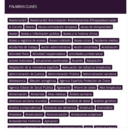
PALABRAS CLAVES
#webinarAJS
#webinarAJS #contratación #medicamentos #TerapiasAvanzadas
A Coruña
Aborto
Abuso contratación temporal
abuso de temporalidad
Acceso
Acceso a información pública
Acceso a la historia clínica
Acceso a registros de accesos
Acceso indebido
Acceso único
Accidente médico
Accidentes de trabajo
Acción administrativa
Acción concertada
Acreditación
Actividad física
Actividad trasplantadora
actividades juristas salud
actores maliciosos
actuaciones coordinadas
Acuerdo
Adaptación
Adaptación de la normativa española
Adecuación del esfuerzo terapéutico
Administración de Justicia
Administración Pública
Administración sanitaria
Adolescencia
Afección iatrogénica
Agencia Española Protección de Datos
Agencia Estatal de Salud Pública
Agravante
Ahorro de costes
Alea terapéutica
Alimentación
Alimentos
Altas médicas
Ámbito sanitario
Amenaza sanitaria mundial
amenazas
Análisis de datos
Análisis genético
Análisis Jurisprudencial
Ancianos con demencia
Andalucía
Anencefalia
Anestesia
Anomizacion
Anonimización
Anotaciones subjetivas
Antecedentes históricos
Aplicación
Aplicación informática de reclamaciones patrimoniales
Apps
Aptitud laboral