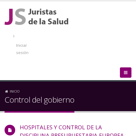
Pasar
al
contenido
principal
Menú
de
Iniciar
cuenta
sesión
de
usuario
Sobrescribir
INICIO
Control del gobierno
enlaces
de
HOSPITALES Y CONTROL DE LA
ayuda
DISCIPLINA PRESUPUESTARIA EUROPEA