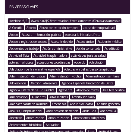
PALABRAS CLAVES
#webinarAJS
#webinarAJS #contratación #medicamentos #TerapiasAvanzadas
A Coruña
Aborto
Abuso contratación temporal
abuso de temporalidad
Acceso
Acceso a información pública
Acceso a la historia clínica
Acceso a registros de accesos
Acceso indebido
Acceso único
Accidente médico
Accidentes de trabajo
Acción administrativa
Acción concertada
Acreditación
Actividad física
Actividad trasplantadora
actividades juristas salud
actores maliciosos
actuaciones coordinadas
Acuerdo
Adaptación
Adaptación de la normativa española
Adecuación del esfuerzo terapéutico
Administración de Justicia
Administración Pública
Administración sanitaria
Adolescencia
Afección iatrogénica
Agencia Española Protección de Datos
Agencia Estatal de Salud Pública
Agravante
Ahorro de costes
Alea terapéutica
Alimentación
Alimentos
Altas médicas
Ámbito sanitario
Amenaza sanitaria mundial
amenazas
Análisis de datos
Análisis genético
Análisis Jurisprudencial
Ancianos con demencia
Andalucía
Anencefalia
Anestesia
Anomizacion
Anonimización
Anotaciones subjetivas
Antecedentes históricos
Aplicación
Aplicación informática de reclamaciones patrimoniales
Apps
Aptitud laboral