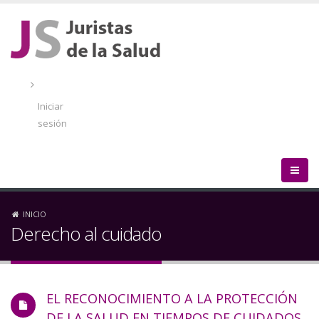
Pasar
al
contenido
principal
Menú
de
Iniciar
cuenta
sesión
de
usuario
Sobrescribir
INICIO
Derecho al cuidado
enlaces
de
EL RECONOCIMIENTO A LA PROTECCIÓN
ayuda
DE LA SALUD EN TIEMPOS DE CUIDADOS