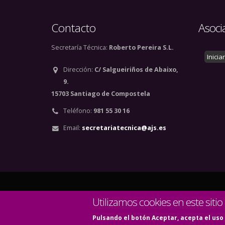
Contacto
Asoci
Secretaría Técnica:
Roberto Pereira S.L.
Inicia
Dirección:
C/ Salgueiriños de Abaixo,
9.
15703 Santiago de Compostela
Teléfono:
981 55 30 16
Email:
secretariatecnica@ajs.es
© Copyright 2020. Todos
Utilizamos cookies en este sitio
Pulsando el botón Aceptar, acepta el uso