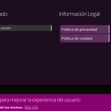
ado
Información Legal
r sesión
Política de privacidad
Política de cookies
 los derechos reservados.
 para mejorar la experiencia del usuario
Más info
 de las mismas.