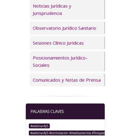
Servicios
Noticias Jurídicas y
Jurisprudencia
Observatorio Jurídico Sanitario
Sesiones Clínico Jurídicas
Posicionamientos Jurídico-
Sociales
Comunicados y Notas de Prensa
PALABRAS CLAVES
#webinarAJS
#webinarAJS #contratación #medicamentos #TerapiasAvanzadas