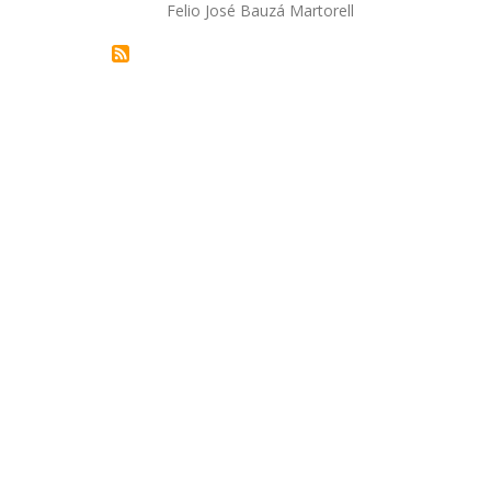
Autor/a
Felio José Bauzá Martorell
la
navegación