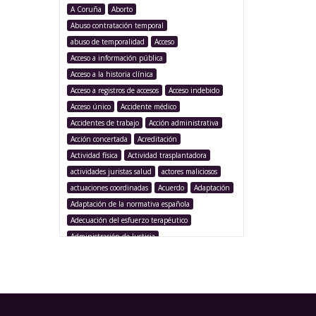
A Coruña
Aborto
Abuso contratación temporal
abuso de temporalidad
Acceso
Acceso a información pública
Acceso a la historia clínica
Acceso a registros de accesos
Acceso indebido
Acceso único
Accidente médico
Accidentes de trabajo
Acción administrativa
Acción concertada
Acreditación
Actividad física
Actividad trasplantadora
actividades juristas salud
actores maliciosos
actuaciones coordinadas
Acuerdo
Adaptación
Adaptación de la normativa española
Adecuación del esfuerzo terapéutico
Administración de Justicia
Administración Pública
Administración sanitaria
Adolescencia
Afección iatrogénica
Agencia Española Protección de Datos