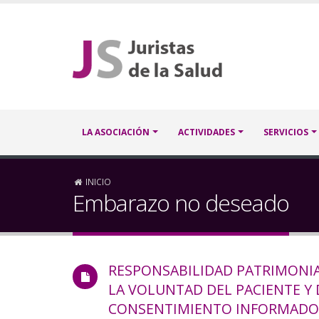
Pasar
al
contenido
principal
Navegación
LA ASOCIACIÓN
ACTIVIDADES
SERVICIOS
principal
Sobrescribir
INICIO
Embarazo no deseado
enlaces
de
RESPONSABILIDAD PATRIMONIA
ayuda
LA VOLUNTAD DEL PACIENTE 
a
CONSENTIMIENTO INFORMADO