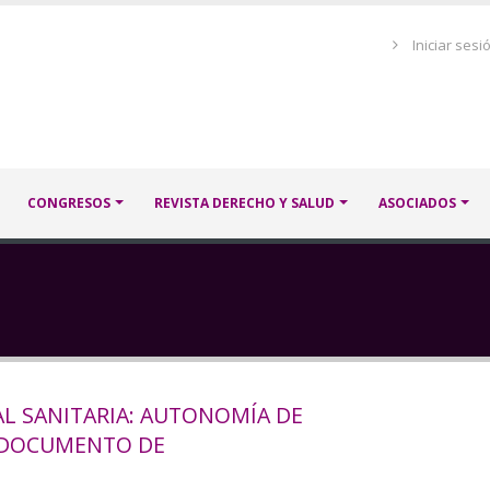
Menú
Iniciar sesi
de
cuenta
de
usuario
CONGRESOS
REVISTA DERECHO Y SALUD
ASOCIADOS
L SANITARIA: AUTONOMÍA DE
Y DOCUMENTO DE