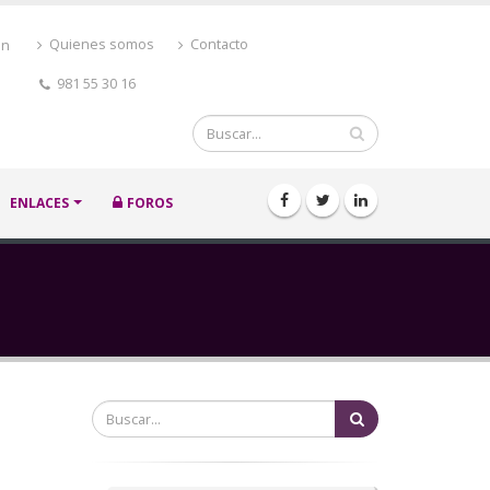
ón
Quienes somos
Contacto
981 55 30 16
Buscar
ENLACES
FOROS
Buscar