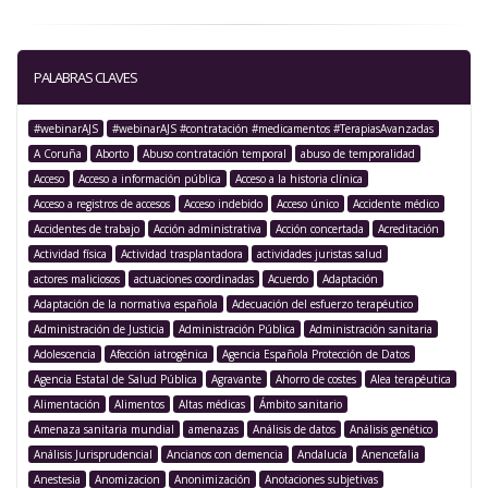
PALABRAS CLAVES
#webinarAJS
#webinarAJS #contratación #medicamentos #TerapiasAvanzadas
A Coruña
Aborto
Abuso contratación temporal
abuso de temporalidad
Acceso
Acceso a información pública
Acceso a la historia clínica
Acceso a registros de accesos
Acceso indebido
Acceso único
Accidente médico
Accidentes de trabajo
Acción administrativa
Acción concertada
Acreditación
Actividad física
Actividad trasplantadora
actividades juristas salud
actores maliciosos
actuaciones coordinadas
Acuerdo
Adaptación
Adaptación de la normativa española
Adecuación del esfuerzo terapéutico
Administración de Justicia
Administración Pública
Administración sanitaria
Adolescencia
Afección iatrogénica
Agencia Española Protección de Datos
Agencia Estatal de Salud Pública
Agravante
Ahorro de costes
Alea terapéutica
Alimentación
Alimentos
Altas médicas
Ámbito sanitario
Amenaza sanitaria mundial
amenazas
Análisis de datos
Análisis genético
Análisis Jurisprudencial
Ancianos con demencia
Andalucía
Anencefalia
Anestesia
Anomizacion
Anonimización
Anotaciones subjetivas