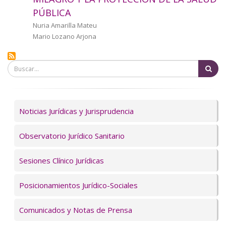
a
PÚBLICA
la
Autor/a
Nuria Amarilla Mateu
Mario Lozano Arjona
navegación
Bu
Servicios
Noticias Jurídicas y Jurisprudencia
Observatorio Jurídico Sanitario
Sesiones Clínico Jurídicas
Posicionamientos Jurídico-Sociales
Comunicados y Notas de Prensa