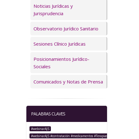
Servicios
Noticias Jurídicas y
Jurisprudencia
Observatorio Jurídico Sanitario
Sesiones Clínico Jurídicas
Posicionamientos Jurídico-
Sociales
Comunicados y Notas de Prensa
PALABRAS CLAVES
#webinarAJS
#webinarAJS #contratación #medicamentos #TerapiasAvanzadas