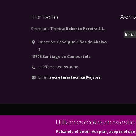
Contacto
Asoci
Secretaría Técnica:
Roberto Pereira S.L.
Inicia
Dirección:
C/ Salgueiriños de Abaixo,
9.
15703 Santiago de Compostela
Teléfono:
981 55 30 16
Email:
secretariatecnica@ajs.es
© Copyright 2020. Todos
Utilizamos cookies en este sitio
Pulsando el botón Aceptar, acepta el uso