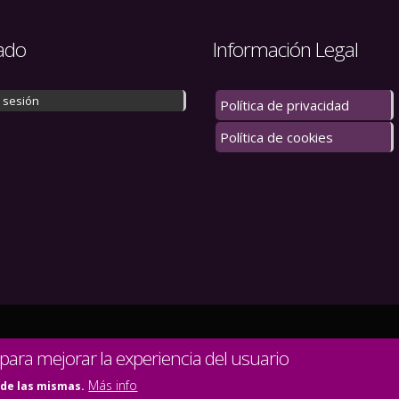
ado
Información Legal
r sesión
Política de privacidad
Política de cookies
 los derechos reservados.
 para mejorar la experiencia del usuario
Más info
 de las mismas.