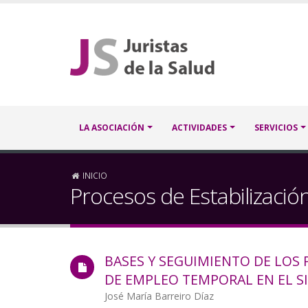
Pasar
al
contenido
principal
Navegación
LA ASOCIACIÓN
ACTIVIDADES
SERVICIOS
principal
Sobrescribir
INICIO
Procesos de Estabilizació
enlaces
de
BASES Y SEGUIMIENTO DE LOS 
ayuda
DE EMPLEO TEMPORAL EN EL S
a
Autor/a
José María Barreiro Díaz