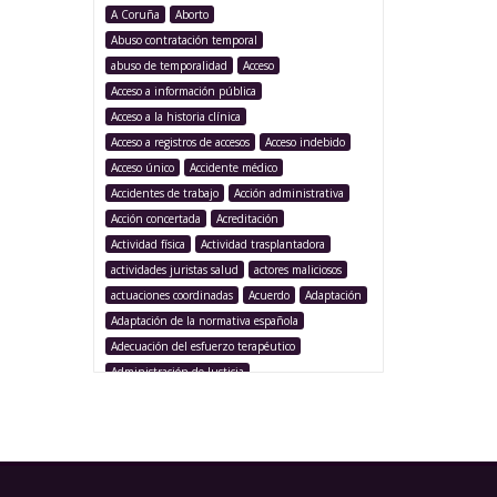
A Coruña
Aborto
Abuso contratación temporal
abuso de temporalidad
Acceso
Acceso a información pública
Acceso a la historia clínica
Acceso a registros de accesos
Acceso indebido
Acceso único
Accidente médico
Accidentes de trabajo
Acción administrativa
Acción concertada
Acreditación
Actividad física
Actividad trasplantadora
actividades juristas salud
actores maliciosos
actuaciones coordinadas
Acuerdo
Adaptación
Adaptación de la normativa española
Adecuación del esfuerzo terapéutico
Administración de Justicia
Administración Pública
Administración sanitaria
Adolescencia
Afección iatrogénica
Agencia Española Protección de Datos