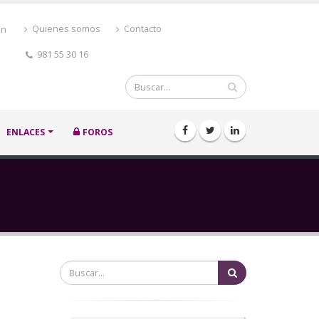
ón
Quienes somos
Contacto
981 55 30 16
Buscar
ENLACES
FOROS
Buscar