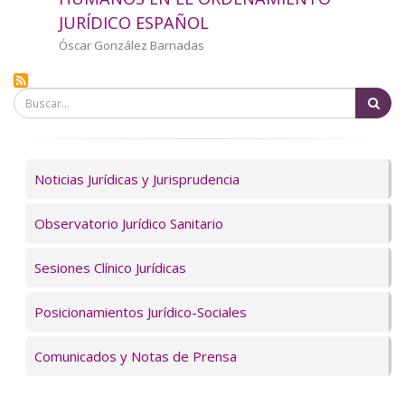
a
JURÍDICO ESPAÑOL
la
Autor/a
Óscar González Barnadas
navegación
Bu
Servicios
Noticias Jurídicas y Jurisprudencia
Observatorio Jurídico Sanitario
Sesiones Clínico Jurídicas
Posicionamientos Jurídico-Sociales
Comunicados y Notas de Prensa