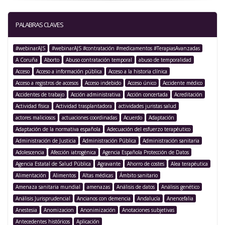
PALABRAS CLAVES
#webinarAJS
#webinarAJS #contratación #medicamentos #TerapiasAvanzadas
A Coruña
Aborto
Abuso contratación temporal
abuso de temporalidad
Acceso
Acceso a información pública
Acceso a la historia clínica
Acceso a registros de accesos
Acceso indebido
Acceso único
Accidente médico
Accidentes de trabajo
Acción administrativa
Acción concertada
Acreditación
Actividad física
Actividad trasplantadora
actividades juristas salud
actores maliciosos
actuaciones coordinadas
Acuerdo
Adaptación
Adaptación de la normativa española
Adecuación del esfuerzo terapéutico
Administración de Justicia
Administración Pública
Administración sanitaria
Adolescencia
Afección iatrogénica
Agencia Española Protección de Datos
Agencia Estatal de Salud Pública
Agravante
Ahorro de costes
Alea terapéutica
Alimentación
Alimentos
Altas médicas
Ámbito sanitario
Amenaza sanitaria mundial
amenazas
Análisis de datos
Análisis genético
Análisis Jurisprudencial
Ancianos con demencia
Andalucía
Anencefalia
Anestesia
Anomizacion
Anonimización
Anotaciones subjetivas
Antecedentes históricos
Aplicación