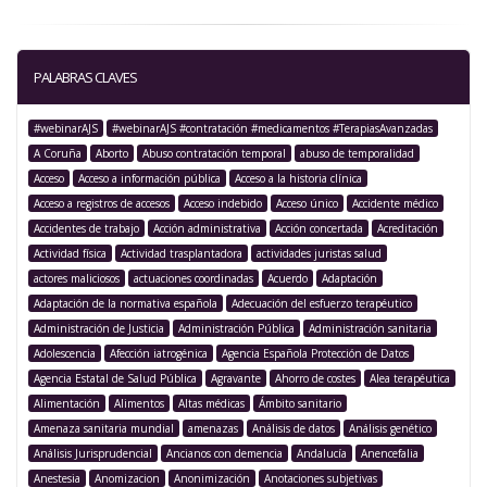
PALABRAS CLAVES
#webinarAJS
#webinarAJS #contratación #medicamentos #TerapiasAvanzadas
A Coruña
Aborto
Abuso contratación temporal
abuso de temporalidad
Acceso
Acceso a información pública
Acceso a la historia clínica
Acceso a registros de accesos
Acceso indebido
Acceso único
Accidente médico
Accidentes de trabajo
Acción administrativa
Acción concertada
Acreditación
Actividad física
Actividad trasplantadora
actividades juristas salud
actores maliciosos
actuaciones coordinadas
Acuerdo
Adaptación
Adaptación de la normativa española
Adecuación del esfuerzo terapéutico
Administración de Justicia
Administración Pública
Administración sanitaria
Adolescencia
Afección iatrogénica
Agencia Española Protección de Datos
Agencia Estatal de Salud Pública
Agravante
Ahorro de costes
Alea terapéutica
Alimentación
Alimentos
Altas médicas
Ámbito sanitario
Amenaza sanitaria mundial
amenazas
Análisis de datos
Análisis genético
Análisis Jurisprudencial
Ancianos con demencia
Andalucía
Anencefalia
Anestesia
Anomizacion
Anonimización
Anotaciones subjetivas