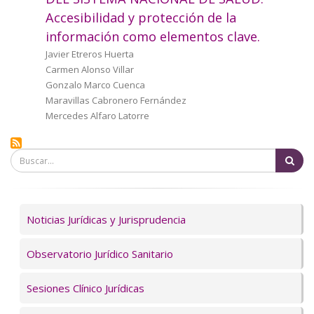
a
Accesibilidad y protección de la
información como elementos clave.
la
Autor/a
Javier Etreros Huerta
navegación
Carmen Alonso Villar
Gonzalo Marco Cuenca
Maravillas Cabronero Fernández
Mercedes Alfaro Latorre
Bu
Servicios
Noticias Jurídicas y Jurisprudencia
Observatorio Jurídico Sanitario
Sesiones Clínico Jurídicas