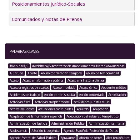
Posicionamientos Jurídico-Sociales
Comunicados y Notas de Prensa
PALABRAS CLAVES
#webinarAJS
#webinarAJS #contratación #medicamentos #TerapiasAvanzadas
A Coruña
Aborto
Abuso contratación temporal
abuso de temporalidad
Acceso
Acceso a información pública
Acceso a la historia clínica
Acceso a registros de accesos
Acceso indebido
Acceso único
Accidente médico
Accidentes de trabajo
Acción administrativa
Acción concertada
Acreditación
Actividad física
Actividad trasplantadora
actividades juristas salud
actores maliciosos
actuaciones coordinadas
Acuerdo
Adaptación
Adaptación de la normativa española
Adecuación del esfuerzo terapéutico
Administración de Justicia
Administración Pública
Administración sanitaria
Adolescencia
Afección iatrogénica
Agencia Española Protección de Datos
Agencia Estatal de Salud Pública
Agravante
Ahorro de costes
Alea terapéutica