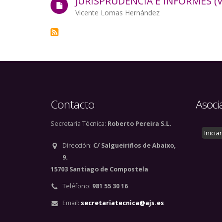
JURISPRUDENCIA E INFORMES (VO
Autor/a
Vicente Lomas Hernández
Contacto
Asoci
Secretaría Técnica:
Roberto Pereira S.L.
Inicia
Dirección:
C/ Salgueiriños de Abaixo,
9.
15703 Santiago de Compostela
Teléfono:
981 55 30 16
Email:
secretariatecnica@ajs.es