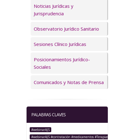
Servicios
Noticias Jurídicas y
Jurisprudencia
Observatorio Jurídico Sanitario
Sesiones Clínico Jurídicas
Posicionamientos Jurídico-
Sociales
Comunicados y Notas de Prensa
PALABRAS CLAVES
#webinarAJS
#webinarAJS #contratación #medicamentos #TerapiasAvanzadas