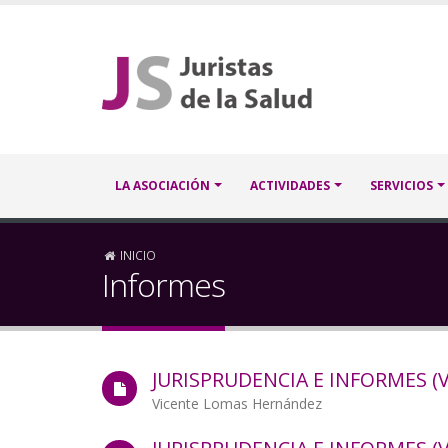
Pasar
al
contenido
principal
Navegación
LA ASOCIACIÓN
ACTIVIDADES
SERVICIOS
principal
Sobrescribir
INICIO
Informes
enlaces
de
JURISPRUDENCIA E INFORMES (VO
ayuda
Autor/a
Vicente Lomas Hernández
a