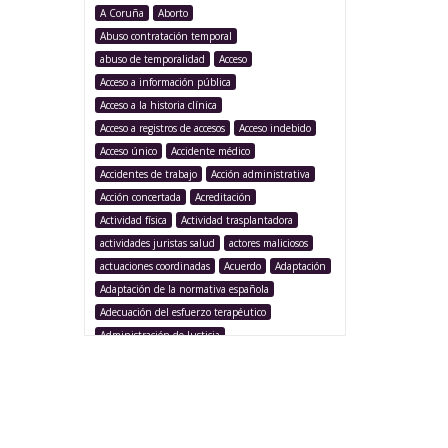
A Coruña
Aborto
Abuso contratación temporal
abuso de temporalidad
Acceso
Acceso a información pública
Acceso a la historia clínica
Acceso a registros de accesos
Acceso indebido
Acceso único
Accidente médico
Accidentes de trabajo
Acción administrativa
Acción concertada
Acreditación
Actividad física
Actividad trasplantadora
actividades juristas salud
actores maliciosos
actuaciones coordinadas
Acuerdo
Adaptación
Adaptación de la normativa española
Adecuación del esfuerzo terapéutico
Administración de Justicia
Administración Pública
Administración sanitaria
Adolescencia
Afección iatrogénica
Agencia Española Protección de Datos