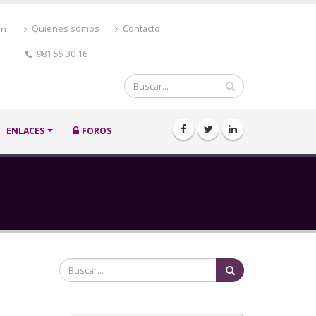
ón
Quienes somos
Contacto
981 55 30 16
Buscar
ENLACES
FOROS
Buscar