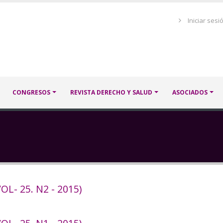
Menú
Iniciar sesi
de
cuenta
de
usuario
CONGRESOS
REVISTA DERECHO Y SALUD
ASOCIADOS
L- 25. N2 - 2015)