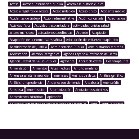
Acceso
Acceso a información pública
Acceso a la historia clínica
Acceso a registros de accesos
Acceso indebido
Acceso único
Accidente médico
Accidentes de trabajo
Acción administrativa
Acción concertada
Acreditación
Actividad física
Actividad trasplantadora
actividades juristas salud
actores maliciosos
actuaciones coordinadas
Acuerdo
Adaptación
Adaptación de la normativa española
Adecuación del esfuerzo terapéutico
Administración de Justicia
Administración Pública
Administración sanitaria
Adolescencia
Afección iatrogénica
Agencia Española Protección de Datos
Agencia Estatal de Salud Pública
Agravante
Ahorro de costes
Alea terapéutica
Alimentación
Alimentos
Altas médicas
Ámbito sanitario
Amenaza sanitaria mundial
amenazas
Análisis de datos
Análisis genético
Análisis Jurisprudencial
Ancianos con demencia
Andalucía
Anencefalia
Anestesia
Anomizacion
Anonimización
Anotaciones subjetivas
Antecedentes históricos
Aplicación
Aplicación informática de reclamaciones patrimoniales
Apps
Aptitud laboral
Argentina
Argumentación legislativa
Asegurado
Aseguramiento
Asistencia
Asistencia médica
Asistencia sanitaria
Asistencia sanitaria pública
Asistencia sanitaria transfronteriza
Asistencia transfronteriza
Asociación Juristas de la Salud
Asociación para la innovación