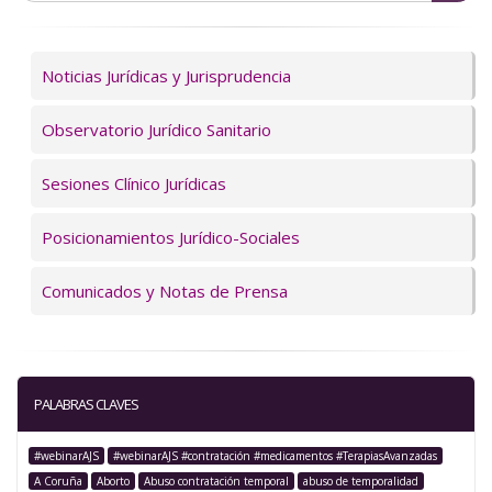
Servicios
Noticias Jurídicas y Jurisprudencia
Observatorio Jurídico Sanitario
Sesiones Clínico Jurídicas
Posicionamientos Jurídico-Sociales
Comunicados y Notas de Prensa
PALABRAS CLAVES
#webinarAJS
#webinarAJS #contratación #medicamentos #TerapiasAvanzadas
A Coruña
Aborto
Abuso contratación temporal
abuso de temporalidad