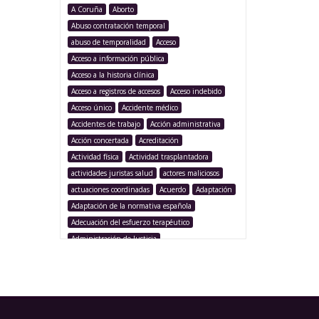
A Coruña
Aborto
Abuso contratación temporal
abuso de temporalidad
Acceso
Acceso a información pública
Acceso a la historia clínica
Acceso a registros de accesos
Acceso indebido
Acceso único
Accidente médico
Accidentes de trabajo
Acción administrativa
Acción concertada
Acreditación
Actividad física
Actividad trasplantadora
actividades juristas salud
actores maliciosos
actuaciones coordinadas
Acuerdo
Adaptación
Adaptación de la normativa española
Adecuación del esfuerzo terapéutico
Administración de Justicia
Administración Pública
Administración sanitaria
Adolescencia
Afección iatrogénica
Agencia Española Protección de Datos