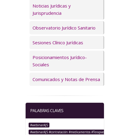
Servicios
Noticias Jurídicas y
Jurisprudencia
Observatorio Jurídico Sanitario
Sesiones Clínico Jurídicas
Posicionamientos Jurídico-
Sociales
Comunicados y Notas de Prensa
PALABRAS CLAVES
#webinarAJS
#webinarAJS #contratación #medicamentos #TerapiasAvanzadas