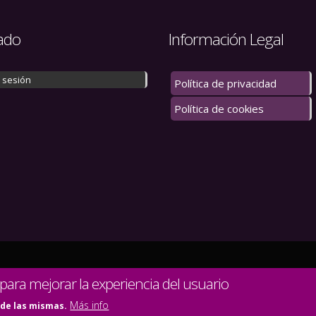
ado
Información Legal
r sesión
Política de privacidad
Política de cookies
 los derechos reservados.
 para mejorar la experiencia del usuario
Más info
 de las mismas.