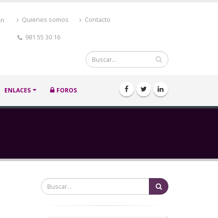
ón
Quienes somos
Contacto
981 55 30 16
Buscar
ENLACES
FOROS
Buscar