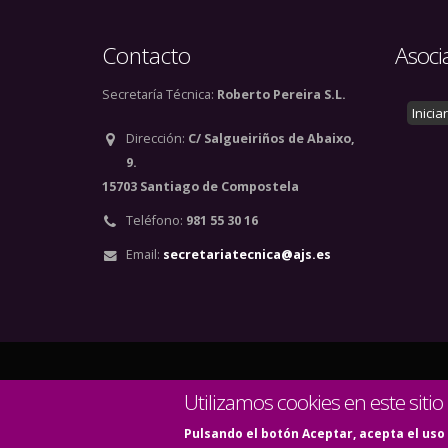
Contacto
Asoci
Secretaría Técnica:
Roberto Pereira S.L.
Inicia
Dirección:
C/ Salgueiriños de Abaixo,
9.
15703 Santiago de Compostela
Teléfono:
981 55 30 16
Email:
secretariatecnica@ajs.es
© Copyright 2020. Todos
Utilizamos cookies en este sitio
Pulsando el botón Aceptar, acepta el uso