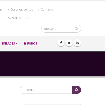
ón
Quienes somos
Contacto
981 55 30 16
Buscar
ENLACES
FOROS
Buscar