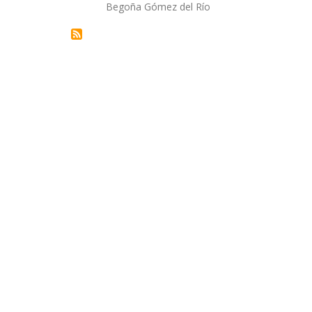
Autor/a
Begoña Gómez del Río
la
navegación