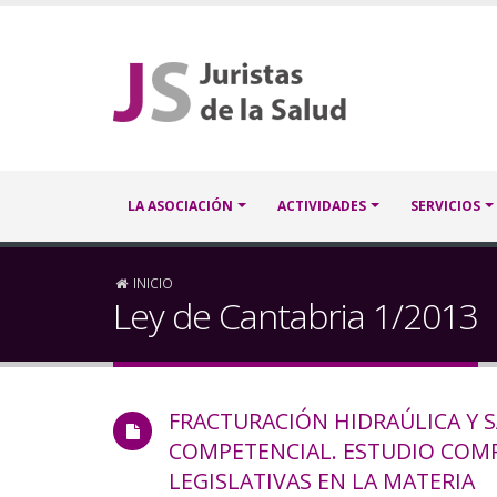
Pasar
al
contenido
principal
Navegación
LA ASOCIACIÓN
ACTIVIDADES
SERVICIOS
principal
Sobrescribir
INICIO
Ley de Cantabria 1/2013
enlaces
de
FRACTURACIÓN HIDRAÚLICA Y S
ayuda
COMPETENCIAL. ESTUDIO COMP
a
LEGISLATIVAS EN LA MATERIA