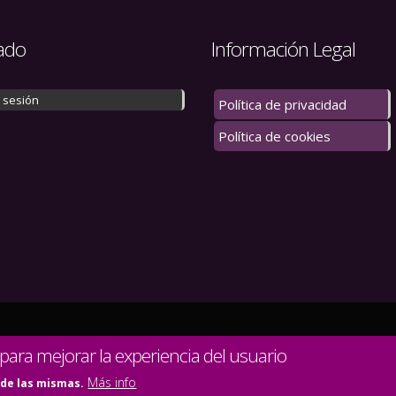
ado
Información Legal
r sesión
Política de privacidad
Política de cookies
 los derechos reservados.
 para mejorar la experiencia del usuario
Más info
 de las mismas.