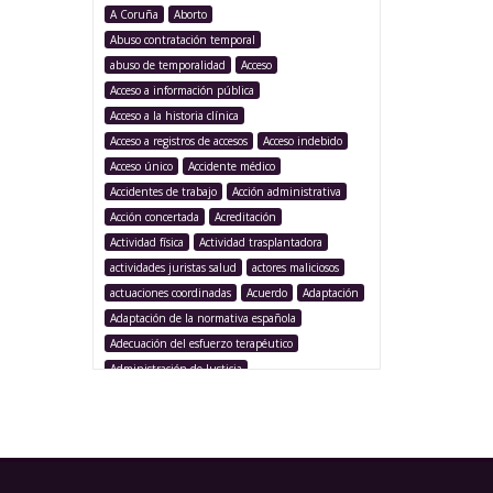
A Coruña
Aborto
Abuso contratación temporal
abuso de temporalidad
Acceso
Acceso a información pública
Acceso a la historia clínica
Acceso a registros de accesos
Acceso indebido
Acceso único
Accidente médico
Accidentes de trabajo
Acción administrativa
Acción concertada
Acreditación
Actividad física
Actividad trasplantadora
actividades juristas salud
actores maliciosos
actuaciones coordinadas
Acuerdo
Adaptación
Adaptación de la normativa española
Adecuación del esfuerzo terapéutico
Administración de Justicia
Administración Pública
Administración sanitaria
Adolescencia
Afección iatrogénica
Agencia Española Protección de Datos