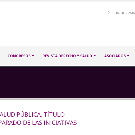
Menú
Iniciar sesi
de
cuenta
de
usuario
CONGRESOS
REVISTA DERECHO Y SALUD
ASOCIADOS
ALUD PÚBLICA. TÍTULO
ARADO DE LAS INICIATIVAS