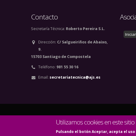
Contacto
Asoci
Secretaría Técnica:
Roberto Pereira S.L.
Inicia
Dirección:
C/ Salgueiriños de Abaixo,
9.
15703 Santiago de Compostela
Teléfono:
981 55 30 16
Email:
secretariatecnica@ajs.es
© Copyright 2020. Todos
Utilizamos cookies en este sitio
Pulsando el botón Aceptar, acepta el uso