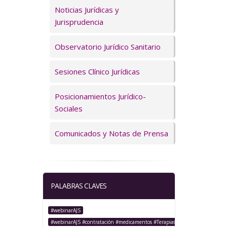
Servicios
Noticias Jurídicas y
Jurisprudencia
Observatorio Jurídico Sanitario
Sesiones Clínico Jurídicas
Posicionamientos Jurídico-
Sociales
Comunicados y Notas de Prensa
PALABRAS CLAVES
#webinarAJS
#webinarAJS #contratación #medicamentos #TerapiasAvanzadas