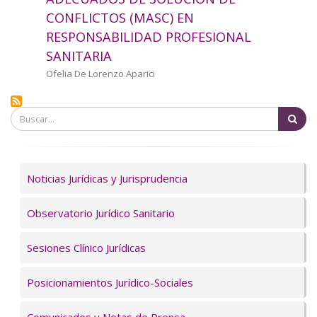
a
CONFLICTOS (MASC) EN
RESPONSABILIDAD PROFESIONAL
la
SANITARIA
navegación
Autor/a
Ofelia De Lorenzo Aparici
Bu
Servicios
Noticias Jurídicas y Jurisprudencia
Observatorio Jurídico Sanitario
Sesiones Clínico Jurídicas
Posicionamientos Jurídico-Sociales