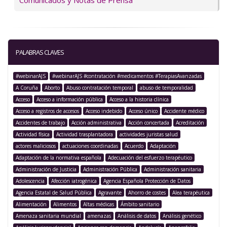
Comunicados y Notas de Prensa
PALABRAS CLAVES
#webinarAJS
#webinarAJS #contratación #medicamentos #TerapiasAvanzadas
A Coruña
Aborto
Abuso contratación temporal
abuso de temporalidad
Acceso
Acceso a información pública
Acceso a la historia clínica
Acceso a registros de accesos
Acceso indebido
Acceso único
Accidente médico
Accidentes de trabajo
Acción administrativa
Acción concertada
Acreditación
Actividad física
Actividad trasplantadora
actividades juristas salud
actores maliciosos
actuaciones coordinadas
Acuerdo
Adaptación
Adaptación de la normativa española
Adecuación del esfuerzo terapéutico
Administración de Justicia
Administración Pública
Administración sanitaria
Adolescencia
Afección iatrogénica
Agencia Española Protección de Datos
Agencia Estatal de Salud Pública
Agravante
Ahorro de costes
Alea terapéutica
Alimentación
Alimentos
Altas médicas
Ámbito sanitario
Amenaza sanitaria mundial
amenazas
Análisis de datos
Análisis genético