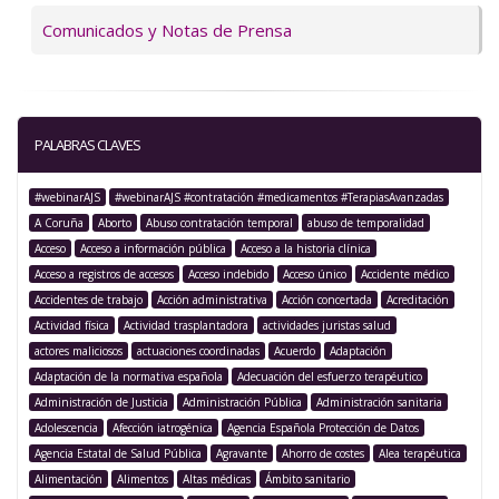
Comunicados y Notas de Prensa
PALABRAS CLAVES
#webinarAJS
#webinarAJS #contratación #medicamentos #TerapiasAvanzadas
A Coruña
Aborto
Abuso contratación temporal
abuso de temporalidad
Acceso
Acceso a información pública
Acceso a la historia clínica
Acceso a registros de accesos
Acceso indebido
Acceso único
Accidente médico
Accidentes de trabajo
Acción administrativa
Acción concertada
Acreditación
Actividad física
Actividad trasplantadora
actividades juristas salud
actores maliciosos
actuaciones coordinadas
Acuerdo
Adaptación
Adaptación de la normativa española
Adecuación del esfuerzo terapéutico
Administración de Justicia
Administración Pública
Administración sanitaria
Adolescencia
Afección iatrogénica
Agencia Española Protección de Datos
Agencia Estatal de Salud Pública
Agravante
Ahorro de costes
Alea terapéutica
Alimentación
Alimentos
Altas médicas
Ámbito sanitario