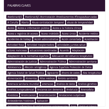
PALABRAS CLAVES
#webinarAJS
#webinarAJS #contratación #medicamentos #TerapiasAvanzadas
A Coruña
Aborto
Abuso contratación temporal
abuso de temporalidad
Acceso
Acceso a información pública
Acceso a la historia clínica
Acceso a registros de accesos
Acceso indebido
Acceso único
Accidente médico
Accidentes de trabajo
Acción administrativa
Acción concertada
Acreditación
Actividad física
Actividad trasplantadora
actividades juristas salud
actores maliciosos
actuaciones coordinadas
Acuerdo
Adaptación
Adaptación de la normativa española
Adecuación del esfuerzo terapéutico
Administración de Justicia
Administración Pública
Administración sanitaria
Adolescencia
Afección iatrogénica
Agencia Española Protección de Datos
Agencia Estatal de Salud Pública
Agravante
Ahorro de costes
Alea terapéutica
Alimentación
Alimentos
Altas médicas
Ámbito sanitario
Amenaza sanitaria mundial
amenazas
Análisis de datos
Análisis genético
Análisis Jurisprudencial
Ancianos con demencia
Andalucía
Anencefalia
Anestesia
Anomizacion
Anonimización
Anotaciones subjetivas
Antecedentes históricos
Aplicación
Aplicación informática de reclamaciones patrimoniales
Apps
Aptitud laboral