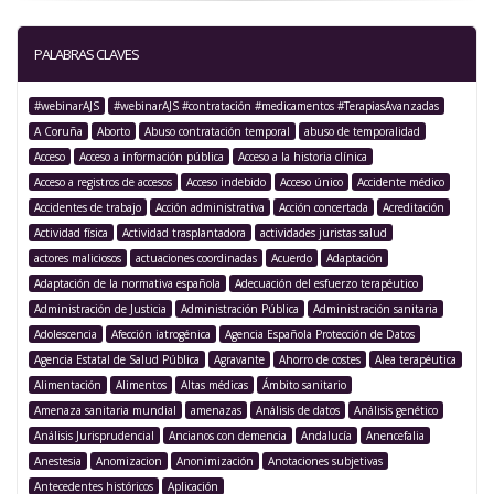
PALABRAS CLAVES
#webinarAJS
#webinarAJS #contratación #medicamentos #TerapiasAvanzadas
A Coruña
Aborto
Abuso contratación temporal
abuso de temporalidad
Acceso
Acceso a información pública
Acceso a la historia clínica
Acceso a registros de accesos
Acceso indebido
Acceso único
Accidente médico
Accidentes de trabajo
Acción administrativa
Acción concertada
Acreditación
Actividad física
Actividad trasplantadora
actividades juristas salud
actores maliciosos
actuaciones coordinadas
Acuerdo
Adaptación
Adaptación de la normativa española
Adecuación del esfuerzo terapéutico
Administración de Justicia
Administración Pública
Administración sanitaria
Adolescencia
Afección iatrogénica
Agencia Española Protección de Datos
Agencia Estatal de Salud Pública
Agravante
Ahorro de costes
Alea terapéutica
Alimentación
Alimentos
Altas médicas
Ámbito sanitario
Amenaza sanitaria mundial
amenazas
Análisis de datos
Análisis genético
Análisis Jurisprudencial
Ancianos con demencia
Andalucía
Anencefalia
Anestesia
Anomizacion
Anonimización
Anotaciones subjetivas
Antecedentes históricos
Aplicación