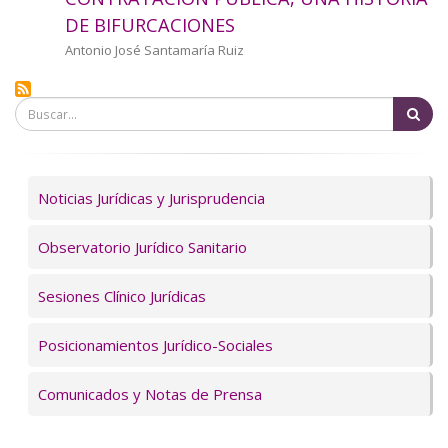
a
DE BIFURCACIONES
la
Autor/a
Antonio José Santamaría Ruiz
navegación
Bu
Servicios
Noticias Jurídicas y Jurisprudencia
Observatorio Jurídico Sanitario
Sesiones Clínico Jurídicas
Posicionamientos Jurídico-Sociales
Comunicados y Notas de Prensa