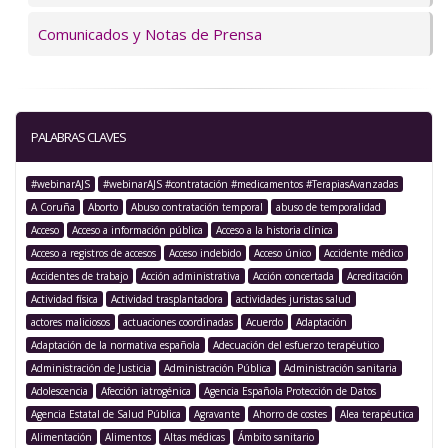
Comunicados y Notas de Prensa
PALABRAS CLAVES
#webinarAJS
#webinarAJS #contratación #medicamentos #TerapiasAvanzadas
A Coruña
Aborto
Abuso contratación temporal
abuso de temporalidad
Acceso
Acceso a información pública
Acceso a la historia clínica
Acceso a registros de accesos
Acceso indebido
Acceso único
Accidente médico
Accidentes de trabajo
Acción administrativa
Acción concertada
Acreditación
Actividad física
Actividad trasplantadora
actividades juristas salud
actores maliciosos
actuaciones coordinadas
Acuerdo
Adaptación
Adaptación de la normativa española
Adecuación del esfuerzo terapéutico
Administración de Justicia
Administración Pública
Administración sanitaria
Adolescencia
Afección iatrogénica
Agencia Española Protección de Datos
Agencia Estatal de Salud Pública
Agravante
Ahorro de costes
Alea terapéutica
Alimentación
Alimentos
Altas médicas
Ámbito sanitario