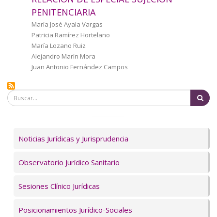
a
PENITENCIARIA
la
Autor/a
María José Ayala Vargas
Patricia Ramírez Hortelano
navegación
María Lozano Ruiz
Alejandro Marín Mora
Juan Antonio Fernández Campos
Bu
Servicios
Noticias Jurídicas y Jurisprudencia
Observatorio Jurídico Sanitario
Sesiones Clínico Jurídicas
Posicionamientos Jurídico-Sociales