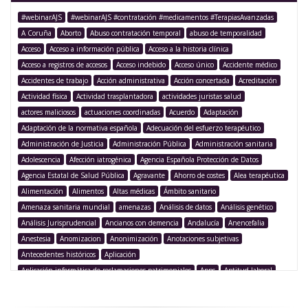
#webinarAJS
#webinarAJS #contratación #medicamentos #TerapiasAvanzadas
A Coruña
Aborto
Abuso contratación temporal
abuso de temporalidad
Acceso
Acceso a información pública
Acceso a la historia clínica
Acceso a registros de accesos
Acceso indebido
Acceso único
Accidente médico
Accidentes de trabajo
Acción administrativa
Acción concertada
Acreditación
Actividad física
Actividad trasplantadora
actividades juristas salud
actores maliciosos
actuaciones coordinadas
Acuerdo
Adaptación
Adaptación de la normativa española
Adecuación del esfuerzo terapéutico
Administración de Justicia
Administración Pública
Administración sanitaria
Adolescencia
Afección iatrogénica
Agencia Española Protección de Datos
Agencia Estatal de Salud Pública
Agravante
Ahorro de costes
Alea terapéutica
Alimentación
Alimentos
Altas médicas
Ámbito sanitario
Amenaza sanitaria mundial
amenazas
Análisis de datos
Análisis genético
Análisis Jurisprudencial
Ancianos con demencia
Andalucía
Anencefalia
Anestesia
Anomizacion
Anonimización
Anotaciones subjetivas
Antecedentes históricos
Aplicación
Aplicación informática de reclamaciones patrimoniales
Apps
Aptitud laboral
Argentina
Argumentación legislativa
Asegurado
Aseguramiento
Asistencia
Asistencia médica
Asistencia sanitaria
Asistencia sanitaria pública