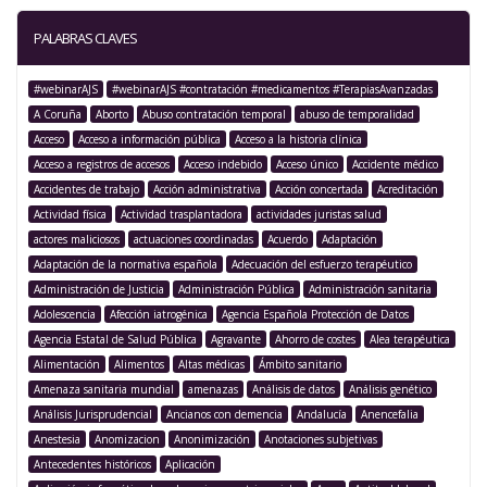
PALABRAS CLAVES
#webinarAJS
#webinarAJS #contratación #medicamentos #TerapiasAvanzadas
A Coruña
Aborto
Abuso contratación temporal
abuso de temporalidad
Acceso
Acceso a información pública
Acceso a la historia clínica
Acceso a registros de accesos
Acceso indebido
Acceso único
Accidente médico
Accidentes de trabajo
Acción administrativa
Acción concertada
Acreditación
Actividad física
Actividad trasplantadora
actividades juristas salud
actores maliciosos
actuaciones coordinadas
Acuerdo
Adaptación
Adaptación de la normativa española
Adecuación del esfuerzo terapéutico
Administración de Justicia
Administración Pública
Administración sanitaria
Adolescencia
Afección iatrogénica
Agencia Española Protección de Datos
Agencia Estatal de Salud Pública
Agravante
Ahorro de costes
Alea terapéutica
Alimentación
Alimentos
Altas médicas
Ámbito sanitario
Amenaza sanitaria mundial
amenazas
Análisis de datos
Análisis genético
Análisis Jurisprudencial
Ancianos con demencia
Andalucía
Anencefalia
Anestesia
Anomizacion
Anonimización
Anotaciones subjetivas
Antecedentes históricos
Aplicación