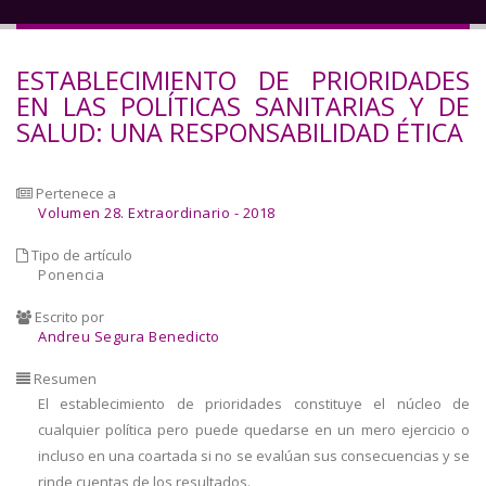
a
la
ESTABLECIMIENTO DE PRIORIDADES
navegación
EN LAS POLÍTICAS SANITARIAS Y DE
SALUD: UNA RESPONSABILIDAD ÉTICA
Pertenece a
Volumen 28. Extraordinario - 2018
Tipo de artículo
Ponencia
Escrito por
Andreu Segura Benedicto
Resumen
El establecimiento de prioridades constituye el núcleo de
cualquier política pero puede quedarse en un mero ejercicio o
incluso en una coartada si no se evalúan sus consecuencias y se
rinde cuentas de los resultados.